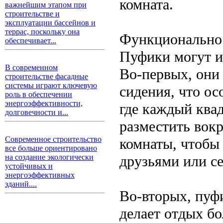
комната.
важнейшим этапом при
строительстве и
эксплуатации бассейнов и
террас, поскольку она
Функционально
обеспечивает...
Пуфики могут и
В современном
Во-первых, они
строительстве фасадные
системы играют ключевую
сидения, что ос
роль в обеспечении
энергоэффективности,
где каждый ква
долговечности и...
разместить вокр
Современное строительство
комнаты, чтобы
все больше ориентировано
друзьями или с
на создание экологически
устойчивых и
энергоэффективных
зданий....
Во-вторых, пуфи
делает отдых б