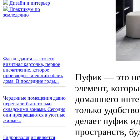
Дизайн и интерьер
Практикум по
земледелию
Фасад здания — это его
визитная карточка, первое
впечатление, которое
Пуфик — это не
производит внешний облик
дома. В последние годы...
элемент, котор
домашнего интер
Чердачные помещения давно
перестали быть только
только удобств
складскими зонами. Сегодня
они превращаются в уютные
делает пуфик и
жилые...
пространств, бу
Гидроизоляция является