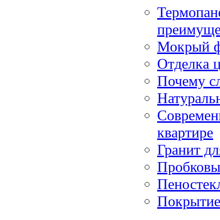
Термопане
преимуще
Мокрый ф
Отделка ц
Почему с
Натуральн
Современ
квартире
Гранит дл
Пробковы
Пеностек
Покрытие