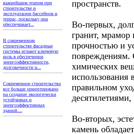
пространств.
важнейшим этапом при
строительстве и
эксплуатации бассейнов и
террас, поскольку она
Во-первых, долг
обеспечивает...
гранит, мрамор 
В современном
прочностью и у
строительстве фасадные
системы играют ключевую
повреждениям. 
роль в обеспечении
энергоэффективности,
химических веще
долговечности и...
использования 
Современное строительство
правильном ухо
все больше ориентировано
на создание экологически
десятилетиями,
устойчивых и
энергоэффективных
зданий....
Во-вторых, эст
камень обладает