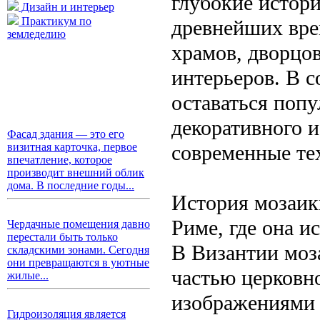
глубокие истори
Дизайн и интерьер
Практикум по
древнейших вре
земледелию
храмов, дворцо
интерьеров. В 
оставаться поп
декоративного и
Фасад здания — это его
современные те
визитная карточка, первое
впечатление, которое
производит внешний облик
дома. В последние годы...
История мозаики
Риме, где она и
Чердачные помещения давно
перестали быть только
В Византии моза
складскими зонами. Сегодня
они превращаются в уютные
частью церковн
жилые...
изображениями 
Гидроизоляция является