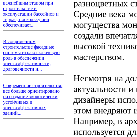
разноцветных с
важнейшим этапом при
строительстве и
Средние века мо
эксплуатации бассейнов и
террас, поскольку она
могущества мон
обеспечивает...
создали впечат
В современном
высокой техник
строительстве фасадные
системы играют ключевую
мастерством.
роль в обеспечении
энергоэффективности,
долговечности и...
Несмотря на до
Современное строительство
актуальности и
все больше ориентировано
на создание экологически
дизайнеры испо
устойчивых и
энергоэффективных
этом внедряют 
зданий....
Например, в арх
используется д