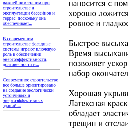
наносится с по
важнейшим этапом при
строительстве и
хорошо ложится
эксплуатации бассейнов и
террас, поскольку она
ровное и гладко
обеспечивает...
В современном
Быстрое высых
строительстве фасадные
системы играют ключевую
Время высыхания
роль в обеспечении
энергоэффективности,
позволяет уско
долговечности и...
набор окончател
Современное строительство
все больше ориентировано
на создание экологически
Хорошая укрыви
устойчивых и
энергоэффективных
Латексная крас
зданий....
обладает эласти
трещин и отсла