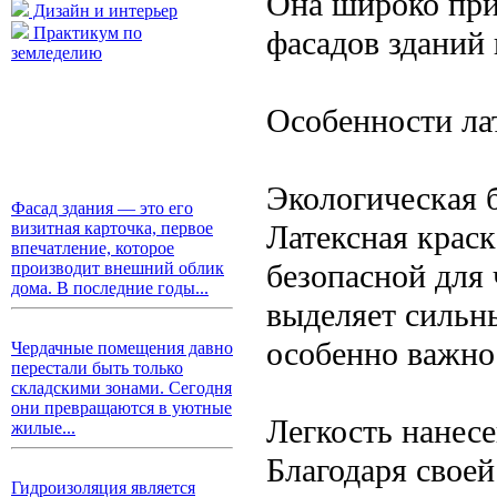
Она широко прим
Дизайн и интерьер
Практикум по
фасадов зданий 
земледелию
Особенности ла
Экологическая 
Фасад здания — это его
Латексная краск
визитная карточка, первое
впечатление, которое
безопасной для
производит внешний облик
дома. В последние годы...
выделяет сильны
особенно важно
Чердачные помещения давно
перестали быть только
складскими зонами. Сегодня
они превращаются в уютные
Легкость нанес
жилые...
Благодаря своей
Гидроизоляция является