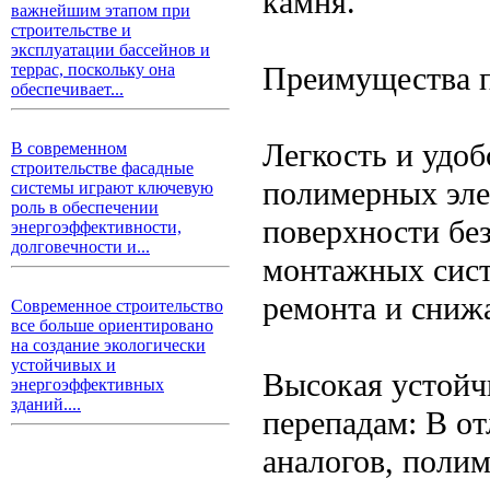
камня.
важнейшим этапом при
строительстве и
эксплуатации бассейнов и
Преимущества 
террас, поскольку она
обеспечивает...
Легкость и удо
В современном
строительстве фасадные
полимерных эле
системы играют ключевую
роль в обеспечении
поверхности бе
энергоэффективности,
долговечности и...
монтажных сист
ремонта и снижа
Современное строительство
все больше ориентировано
на создание экологически
устойчивых и
Высокая устойч
энергоэффективных
зданий....
перепадам: В о
аналогов, поли