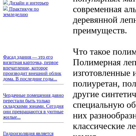
Дизайн и интерьер
современная ал
Практикум по
земледелию
деревянной леп
преимуществ.
Что такое поли
Фасад здания — это его
Полимерная леп
визитная карточка, первое
впечатление, которое
изготовленные 
производит внешний облик
дома. В последние годы...
полиуретан, по
другие синтети
Чердачные помещения давно
перестали быть только
специальную обр
складскими зонами. Сегодня
они превращаются в уютные
них разнообраз
жилые...
классические ле
Гидроизоляция является