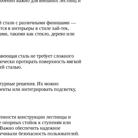
собенно важно для внешних лестниц и
ей стали с различными финишами —
ся в интерьеры в стиле хай-тек,
ми, такими как стекло, дерево или
авеющая сталь не требует сложного
дически протирать поверхность мягкой
ей сталью.
ктурные решения. Их можно
енты или интегрировать подсветку,
енности конструкции лестницы и
е опорных стойок к ступеням или
 Важно обеспечить надежное
ечивали безопасность пользователей.