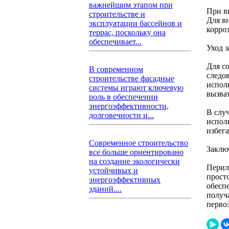
важнейшим этапом при
При в
строительстве и
Для в
эксплуатации бассейнов и
корро
террас, поскольку она
обеспечивает...
Уход 
Для с
В современном
следо
строительстве фасадные
испол
системы играют ключевую
вызва
роль в обеспечении
энергоэффективности,
В слу
долговечности и...
испол
избег
Современное строительство
Заклю
все больше ориентировано
на создание экологически
Перил
устойчивых и
прост
энергоэффективных
обесп
зданий....
получ
перво