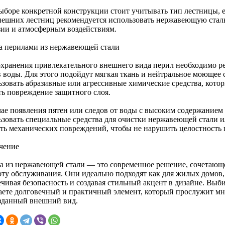
ыборе конкретной конструкции стоит учитывать тип лестницы, е
нешних лестниц рекомендуется использовать нержавеющую стал
зии и атмосферным воздействиям.
за перилами из нержавеющей стали
охранения привлекательного внешнего вида перил необходимо ре
в воды. Для этого подойдут мягкая ткань и нейтральное моющее 
ьзовать абразивные или агрессивные химические средства, кото
ть повреждение защитного слоя.
чае появления пятен или следов от воды с высоким содержанием
ьзовать специальные средства для очистки нержавеющей стали и
ать механических повреждений, чтобы не нарушить целостность 
чение
а из нержавеющей стали — это современное решение, сочетающее
оту обслуживания. Они идеально подходят как для жилых домов, 
ечивая безопасность и создавая стильный акцент в дизайне. Выб
аете долговечный и практичный элемент, который прослужит мно
зданный внешний вид.