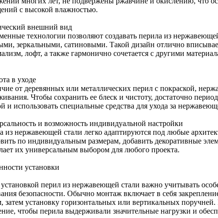
жении многих лет, не подвержены ржавчине и окислению, что о
ений с высокой влажностью.
ический внешний вид
менные технологии позволяют создавать перила из нержавеющ
ыми, зеркальными, сатиновыми. Такой дизайн отлично вписывает
ализм, лофт, а также гармонично сочетается с другими материала
ота в уходе
ичие от деревянных или металлических перил с покраской, нерж
живания. Чтобы сохранить ее блеск и чистоту, достаточно перио
ой и использовать специальные средства для ухода за нержавеющ
рсальность и возможность индивидуальной настройки
а из нержавеющей стали легко адаптируются под любые архите
овить по индивидуальным размерам, добавить декоративные элем
елает их универсальным выбором для любого проекта.
нности установки
 установкой перил из нержавеющей стали важно учитывать особ
вания безопасности. Обычно монтаж включает в себя закреплени
м, затем установку горизонтальных или вертикальных поручней.
ение, чтобы перила выдерживали значительные нагрузки и обесп