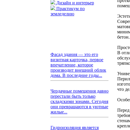
протя
Дизайн и интерьер
помещ
Практикум по
земледелию
Эстет
Совре
матов
миним
бетон.
Прост
В отл
Фасад здания — это его
обслу
визитная карточка, первое
тряпк
впечатление, которое
производит внешний облик
Униве
дома. В последние годы...
Перил
изгот
что д
Чердачные помещения давно
перестали быть только
Особе
складскими зонами. Сегодня
они превращаются в уютные
Перед
жилые...
требо
стена
крепл
Гидроизоляция является