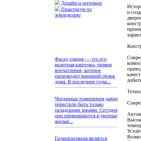
Дизайн и интерьер
Истор
Практикум по
и соз
земледелию
дверн
конст
преим
харак
Конст
Совре
Фасад здания — это его
компо
визитная карточка, первое
приво
впечатление, которое
качес
производит внешний облик
добит
дома. В последние годы...
Техно
Чердачные помещения давно
Совре
перестали быть только
складскими зонами. Сегодня
Автом
они превращаются в уютные
Высок
жилые...
темпе
Устой
Возмо
Гидроизоляция является