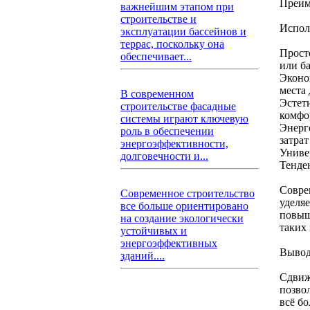
Преим
важнейшим этапом при
строительстве и
Испол
эксплуатации бассейнов и
террас, поскольку она
Прост
обеспечивает...
или б
Эконо
места 
В современном
Эстет
строительстве фасадные
комфо
системы играют ключевую
Энерг
роль в обеспечении
затра
энергоэффективности,
Униве
долговечности и...
Тенде
Совре
Современное строительство
уделя
все больше ориентировано
повыш
на создание экологически
таких
устойчивых и
энергоэффективных
Выво
зданий....
Сдвиж
позво
всё бо