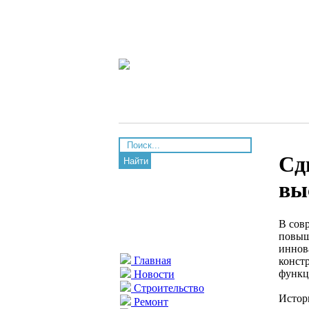
Сд
Найти
вы
В сов
повыш
иннов
Главная
конст
функц
Новости
Строительство
Истор
Ремонт