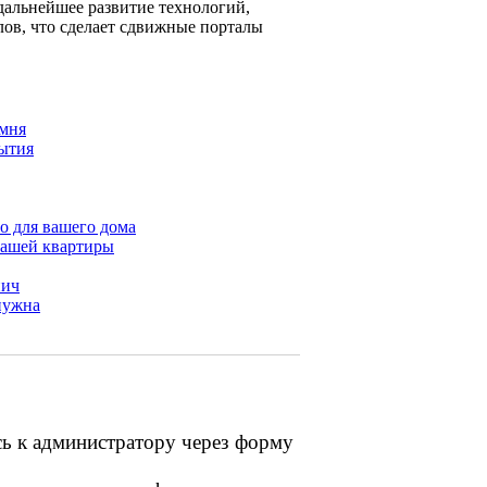
дальнейшее развитие технологий,
ов, что сделает сдвижные порталы
амня
ытия
о для вашего дома
вашей квартиры
пич
нужна
сь к администратору через форму