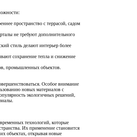
можности:
еннее пространство с террасой, садом
орталы не требуют дополнительного
ский стиль делают интерьер более
ивают сохранение тепла и снижение
ров, промышленных объектов.
овершенствоваться. Особое внимание
льзованию новых материалов с
опулярность экологичных решений,
риалы.
овременных технологий, которые
странства. Их применение становится
ких объектах, открывая новые