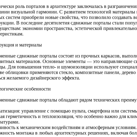
ически роль порталов в архитектуре заключалась в разграничени
дании визуальной гармонии. С развитием технологий материалы
ых систем приобрели новые свойства, что позволило создавать в
рукции. В последние десятилетия сдвижные порталы стали попу
уществам: экономии пространства, эстетической привлекательн
теристикам.
рукция и материалы
менные сдвижные порталы состоят из прочных каркасов, выпол
зитных материалов. Основные элементы — это направляющие си
ды. Для повышения тепло- и шумоизоляции используют специал
тве облицовки применяются стекло, композитные панели, дерево
ься желаемого дизайнерского эффекта.
логические особенности
менные сдвижные порталы обладают рядом технических преиму
атизация: управление с помощью пульта, смартфона или систем
ая герметичность и теплоизоляция, что особенно важно для кли
ратурами.
чивость к механическим воздействиям и атмосферным условиям.
жность монтажа в любых архитектурных решениях, включая бо