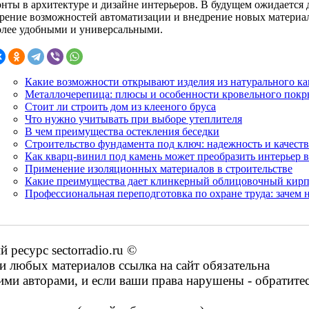
онты в архитектуре и дизайне интерьеров. В будущем ожидается 
рение возможностей автоматизации и внедрение новых материал
олее удобными и универсальными.
Какие возможности открывают изделия из натурального к
Металлочерепица: плюсы и особенности кровельного покр
Стоит ли строить дом из клееного бруса
Что нужно учитывать при выборе утеплителя
В чем преимущества остекления беседки
Строительство фундамента под ключ: надежность и качеств
Как кварц-винил под камень может преобразить интерьер 
Применение изоляционных материалов в строительстве
Какие преимущества дает клинкерный облицовочный кир
Профессиональная переподготовка по охране труда: зачем 
ресурс sectorradio.ru ©
 любых материалов ссылка на сайт обязательна
ими авторами, и если ваши права нарушены - обратите