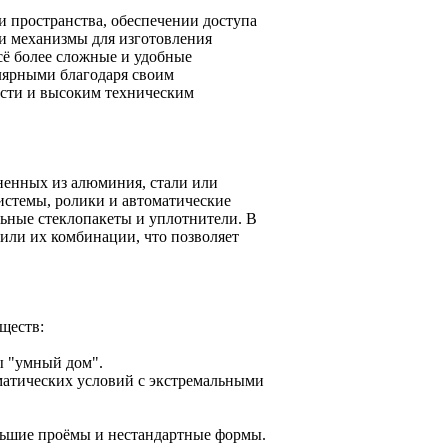
и пространства, обеспечении доступа
 и механизмы для изготовления
сё более сложные и удобные
лярными благодаря своим
ости и высоким техническим
ненных из алюминия, стали или
стемы, ролики и автоматические
ьные стеклопакеты и уплотнители. В
 или их комбинации, что позволяет
ществ:
ы "умный дом".
матических условий с экстремальными
льшие проёмы и нестандартные формы.