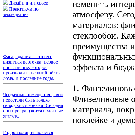
изменить интерь
Дизайн и интерьер
Практикум по
атмосферу. Сег
земледелию
материалов: фл
стеклообои. Ка
преимущества и 
функциональных
Фасад здания — это его
визитная карточка, первое
эффекта и бюдж
впечатление, которое
производит внешний облик
дома. В последние годы...
1. Флизелиновы
Чердачные помещения давно
Флизелиновые о
перестали быть только
складскими зонами. Сегодня
материала, пок
они превращаются в уютные
жилые...
поклейке и дем
Гидроизоляция является