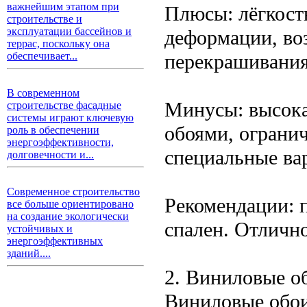
важнейшим этапом при
Плюсы: лёгкость
строительстве и
эксплуатации бассейнов и
деформации, во
террас, поскольку она
перекрашивания
обеспечивает...
В современном
Минусы: высока
строительстве фасадные
системы играют ключевую
обоями, огранич
роль в обеспечении
энергоэффективности,
специальные ва
долговечности и...
Современное строительство
Рекомендации: 
все больше ориентировано
на создание экологически
спален. Отлично
устойчивых и
энергоэффективных
зданий....
2. Виниловые о
Виниловые обои