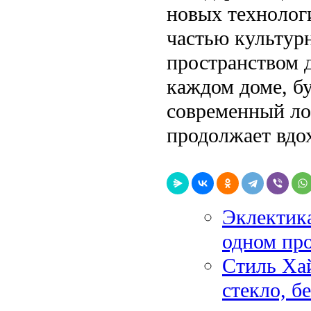
новых технолог
частью культур
пространством 
каждом доме, б
современный лоф
продолжает вдо
Эклектика
одном про
Стиль Ха
стекло, б