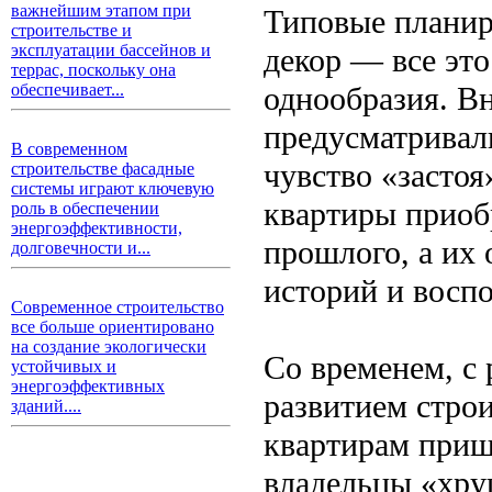
важнейшим этапом при
Типовые планир
строительстве и
эксплуатации бассейнов и
декор — все эт
террас, поскольку она
однообразия. В
обеспечивает...
предусматривал
В современном
чувство «застоя
строительстве фасадные
системы играют ключевую
квартиры приоб
роль в обеспечении
энергоэффективности,
прошлого, а их
долговечности и...
историй и восп
Современное строительство
все больше ориентировано
на создание экологически
Со временем, с 
устойчивых и
энергоэффективных
развитием стро
зданий....
квартирам приш
владельцы «хру