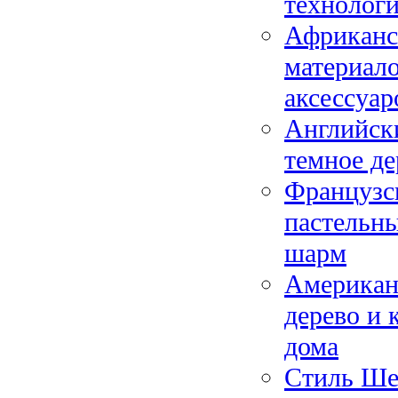
технолог
Африканс
материало
аксессуар
Английски
темное де
Французс
пастельны
шарм
Американс
дерево и 
дома
Стиль Ше