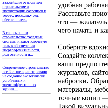
важнейшим этапом при
удобная рабочая
строительстве и
эксплуатации бассейнов и
Расставьте прио
террас, поскольку она
что — желатель
обеспечивает...
чего начать и к
В современном
строительстве фасадные
системы играют ключевую
Соберите вдохн
роль в обеспечении
энергоэффективности,
Создайте колле
долговечности и...
ваши предпочте
Современное строительство
журналов, сайто
все больше ориентировано
на создание экологически
наброски. Обра
устойчивых и
энергоэффективных
материалы, мебе
зданий....
точные копии —
Такой визуальн