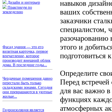
навыков дизайне
Дизайн и интерьер
Практикум по
ваших собствен
земледелию
заказчики стал
специалистом, 
разочарованию в
этого и добитьс
Фасад здания — это его
визитная карточка, первое
подготовиться 
впечатление, которое
производит внешний облик
дома. В последние годы...
Определите сво
Чердачные помещения давно
Перед встречей 
перестали быть только
складскими зонами. Сегодня
для вас важно в
они превращаются в уютные
жилые...
функциях каждо
атмосферных ак
Гидроизоляция является