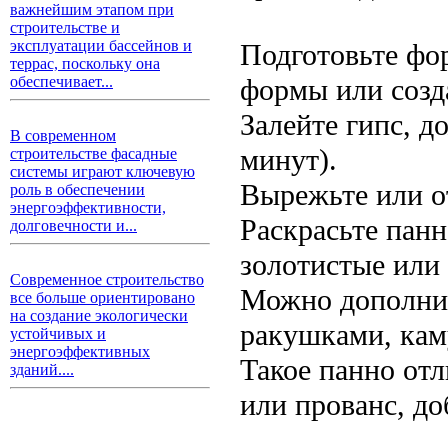
важнейшим этапом при
строительстве и
эксплуатации бассейнов и
Подготовьте фо
террас, поскольку она
формы или созда
обеспечивает...
Залейте гипс, д
В современном
минут).
строительстве фасадные
системы играют ключевую
Вырежьте или о
роль в обеспечении
энергоэффективности,
Раскрасьте пан
долговечности и...
золотистые или 
Современное строительство
Можно дополнит
все больше ориентировано
на создание экологически
ракушками, кам
устойчивых и
энергоэффективных
Такое панно от
зданий....
или прованс, до