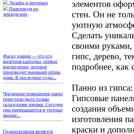
элементов офор
Дизайн и интерьер
Практикум по
стен. Он не тол
земледелию
уютную атмосфе
Сделать уникал
своими руками,
гипс, дерево, т
Фасад здания — это его
визитная карточка, первое
подробнее, как 
впечатление, которое
производит внешний облик
дома. В последние годы...
Панно из гипса:
Чердачные помещения давно
Гипсовые панел
перестали быть только
складскими зонами. Сегодня
создания объем
они превращаются в уютные
жилые...
изготовления па
краски и дополн
Гидроизоляция является