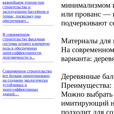
важнейшим этапом при
минимализмом и
строительстве и
эксплуатации бассейнов и
или прованс — 
террас, поскольку она
подчеркивают с
обеспечивает...
В современном
Материалы для 
строительстве фасадные
системы играют ключевую
На современном
роль в обеспечении
энергоэффективности,
варианта: дерев
долговечности и...
Современное строительство
Деревянные бал
все больше ориентировано
на создание экологически
Преимущества: н
устойчивых и
энергоэффективных
Можно выбрать 
зданий....
имитирующий на
подходит для с