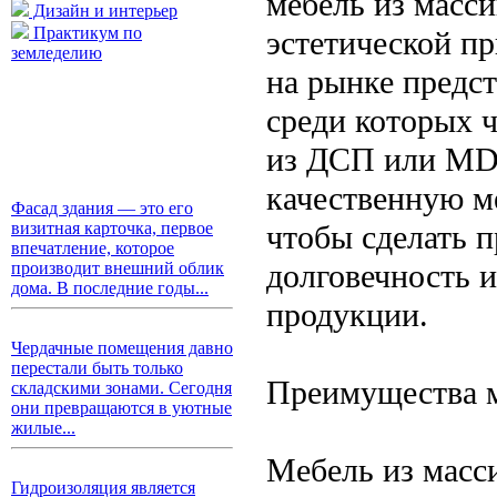
мебель из масси
Дизайн и интерьер
Практикум по
эстетической п
земледелию
на рынке предс
среди которых ч
из ДСП или MDF
качественную ме
Фасад здания — это его
чтобы сделать 
визитная карточка, первое
впечатление, которое
долговечность 
производит внешний облик
дома. В последние годы...
продукции.
Чердачные помещения давно
перестали быть только
Преимущества м
складскими зонами. Сегодня
они превращаются в уютные
жилые...
Мебель из масс
Гидроизоляция является