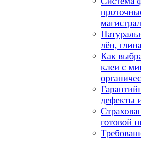
Система ф
проточны
магистра
Натуральн
лён, глин
Как выбра
клеи с м
органиче
Гарантийн
дефекты и
Страхова
готовой н
Требовани