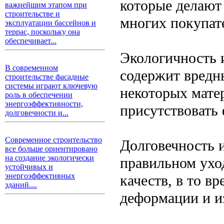
которые делают
важнейшим этапом при
строительстве и
многих покупат
эксплуатации бассейнов и
террас, поскольку она
обеспечивает...
Экологичность и
В современном
содержит вредн
строительстве фасадные
системы играют ключевую
некоторых мате
роль в обеспечении
энергоэффективности,
присутствовать
долговечности и...
Современное строительство
Долговечность 
все больше ориентировано
на создание экологически
правильном уход
устойчивых и
энергоэффективных
качеств, в то в
зданий....
деформации и и