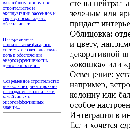
стены нейтраль
важнейшим этапом при
строительстве и
зеленым или яр
эксплуатации бассейнов и
террас, поскольку она
придаст интерь
обеспечивает...
Облицовка: отд
В современном
и цвету, наприм
строительстве фасадные
системы играют ключевую
декоративной ш
роль в обеспечении
энергоэффективности,
«окошка» или «р
долговечности и...
Освещение: уст
Современное строительство
например, встр
все больше ориентировано
на создание экологически
колонну или бал
устойчивых и
энергоэффективных
особое настроен
зданий....
Интеграция в и
Если хочется с