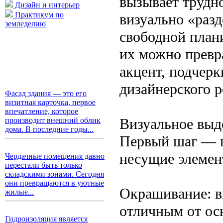
вызывает трудно
Дизайн и интерьер
Практикум по
визуально «раз
земледелию
свободной план
их можно превр
акцент, подчерк
дизайнерского 
Фасад здания — это его
визитная карточка, первое
впечатление, которое
Визуальное выд
производит внешний облик
дома. В последние годы...
Первый шаг — п
несущие элемен
Чердачные помещения давно
перестали быть только
складскими зонами. Сегодня
они превращаются в уютные
Окрашивание: в
жилые...
отличным от ос
Гидроизоляция является