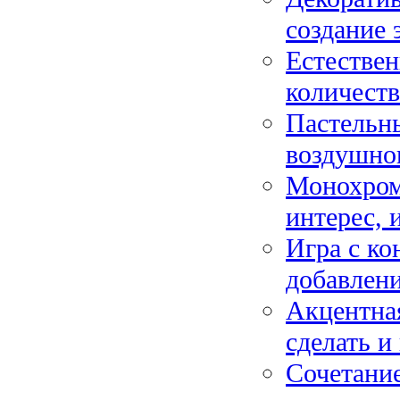
создание 
Естествен
количеств
Пастельны
воздушног
Монохромн
интерес, 
Игра с ко
добавлен
Акцентная
сделать и
Сочетание