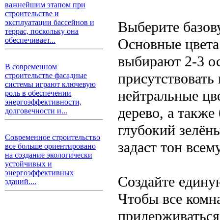
важнейшим этапом при
строительстве и
эксплуатации бассейнов и
Выберите базов
террас, поскольку она
Основные цвета
обеспечивает...
выбирают 2-3 о
В современном
присутствовать 
строительстве фасадные
системы играют ключевую
нейтральные цве
роль в обеспечении
энергоэффективности,
дерево, а такж
долговечности и...
глубокий зелён
Современное строительство
задаст тон всем
все больше ориентировано
на создание экологически
устойчивых и
энергоэффективных
Создайте едину
зданий....
Чтобы все комн
придерживаться