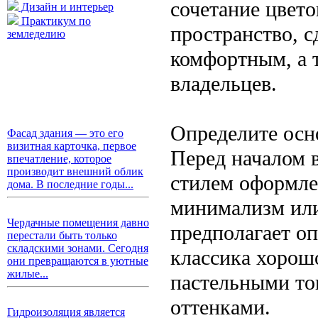
сочетание цвето
Дизайн и интерьер
Практикум по
пространство, с
земледелию
комфортным, а 
владельцев.
Определите осн
Фасад здания — это его
визитная карточка, первое
Перед началом 
впечатление, которое
производит внешний облик
стилем оформле
дома. В последние годы...
минимализм или
Чердачные помещения давно
предполагает о
перестали быть только
складскими зонами. Сегодня
классика хорош
они превращаются в уютные
жилые...
пастельными т
оттенками.
Гидроизоляция является