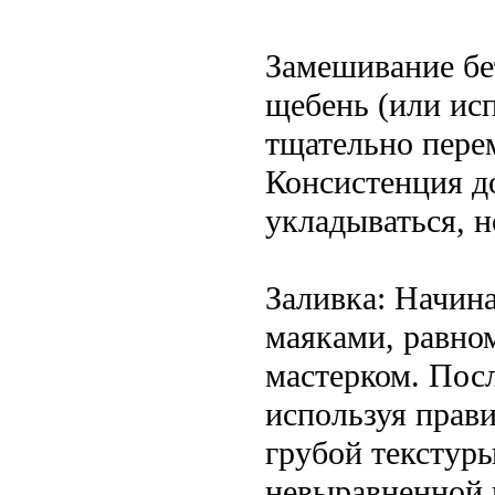
Замешивание бе
щебень (или исп
тщательно пере
Консистенция д
укладываться, н
Заливка: Начина
маяками, равно
мастерком. Посл
используя прав
грубой текстуры
невыравненной 