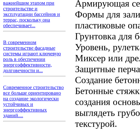
Армирующая сет
важнейшим этапом при
строительстве и
Формы для зали
эксплуатации бассейнов и
террас, поскольку она
пластиковые оп
обеспечивает...
Грунтовка для 
В современном
Уровень, рулетк
строительстве фасадные
системы играют ключевую
Миксер или дре
роль в обеспечении
энергоэффективности,
Защитные перча
долговечности и...
Создание бетон
Современное строительство
Бетонные стяжк
все больше ориентировано
на создание экологически
создания основ
устойчивых и
энергоэффективных
выглядеть груб
зданий....
текстурой.