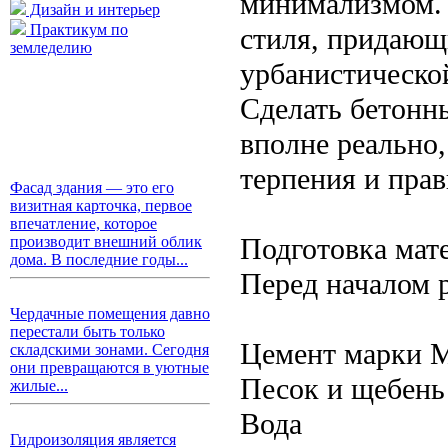
минимализмом. 
Дизайн и интерьер
Практикум по
стиля, придаю
земледелию
урбанистическо
Сделать бетонн
вполне реально
терпения и пра
Фасад здания — это его
визитная карточка, первое
впечатление, которое
Подготовка мат
производит внешний облик
дома. В последние годы...
Перед началом р
Чердачные помещения давно
перестали быть только
Цемент марки 
складскими зонами. Сегодня
они превращаются в уютные
Песок и щебень 
жилые...
Вода
Гидроизоляция является