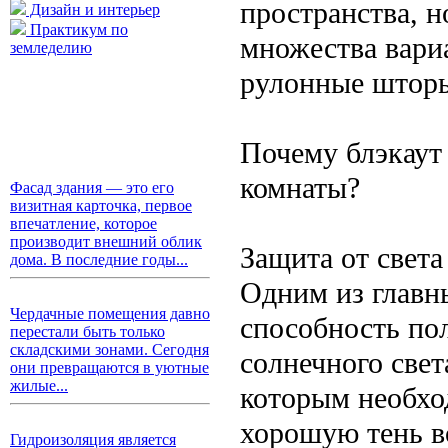
пространства, н
Дизайн и интерьер
Практикум по
множества вари
земледелию
рулонные шторы
Почему блэкаут
комнаты?
Фасад здания — это его
визитная карточка, первое
впечатление, которое
производит внешний облик
Защита от света
дома. В последние годы...
Одним из главн
Чердачные помещения давно
способность по
перестали быть только
складскими зонами. Сегодня
солнечного свет
они превращаются в уютные
жилые...
которым необхо
хорошую тень в
Гидроизоляция является