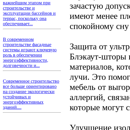
важнейшим этапом при
зачастую допуск
строительстве и
эксплуатации бассейнов и
имеют менее пл
террас, поскольку она
спокойному сну
обеспечивает...
В современном
Защита от ульт
строительстве фасадные
системы играют ключевую
Блэкаут-шторы 
роль в обеспечении
энергоэффективности,
материалов, ко
долговечности и...
лучи. Это помо
Современное строительство
мебель от выгор
все больше ориентировано
на создание экологически
аллергий, связ
устойчивых и
энергоэффективных
которые могут с
зданий....
Улучшение изол