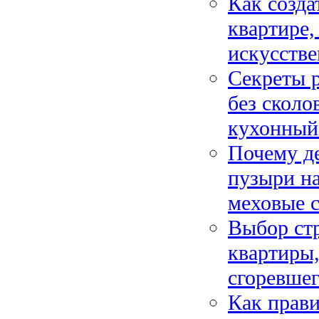
Как созда
квартире,
искусств
Секреты 
без сколо
кухонный
Почему д
пузыри на
меховые с
Выбор ст
квартиры,
сгоревшег
Как прав