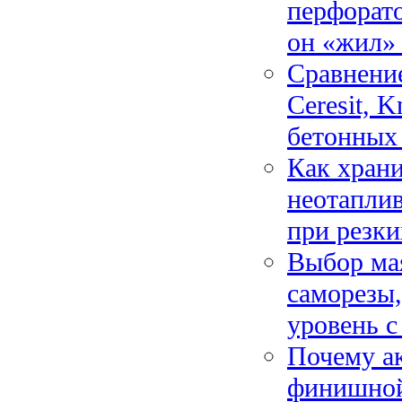
перфорато
он «жил»
Сравнение
Ceresit, 
бетонных 
Как хран
неотаплив
при резки
Выбор мая
саморезы
уровень 
Почему а
финишной