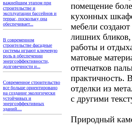
важнейшим этапом при
помещение боле
строительстве и
эксплуатации бассейнов и
кухонных шкафо
террас, поскольку она
мебели создают
обеспечивает...
лишних бликов,
В современном
работы и отдыха
строительстве фасадные
системы играют ключевую
матовые матери
роль в обеспечении
энергоэффективности,
отпечатков паль
долговечности и...
практичность. 
Современное строительство
отделки из метал
все больше ориентировано
на создание экологически
с другими текст
устойчивых и
энергоэффективных
зданий....
Природный каме