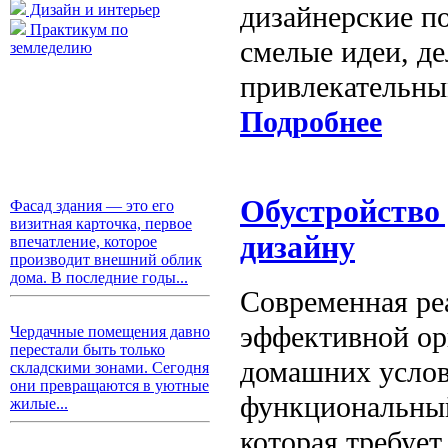
дизайнерские п
Дизайн и интерьер
Практикум по
смелые идеи, д
земледелию
привлекательны
Подробнее
Обустройство 
Фасад здания — это его
визитная карточка, первое
дизайну
впечатление, которое
производит внешний облик
дома. В последние годы...
Современная реа
эффективной ор
Чердачные помещения давно
перестали быть только
домашних услов
складскими зонами. Сегодня
они превращаются в уютные
функциональный
жилые...
которая требует