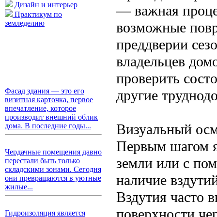
Дизайн и интерьер
— важная проце
Практикум по
земледелию
возможные повр
преддверии сезо
владельцев домо
проверить состо
Фасад здания — это его
другие труднод
визитная карточка, первое
впечатление, которое
производит внешний облик
Визуальный осм
дома. В последние годы...
Первым шагом я
Чердачные помещения давно
земли или с по
перестали быть только
складскими зонами. Сегодня
наличие вздути
они превращаются в уютные
жилые...
Вздутия часто в
поверхности че
Гидроизоляция является