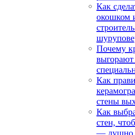
Как сдела
окошком 
строитель
шурупове
Почему к
выгорают 
специаль
Как прави
керамогра
стены вых
Как выбра
стен, что
— душно, 