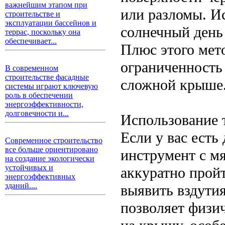
важнейшим этапом при
или разломы. И
строительстве и
эксплуатации бассейнов и
солнечный день
террас, поскольку она
обеспечивает...
Плюс этого мет
ограниченность 
В современном
строительстве фасадные
сложной крыше
системы играют ключевую
роль в обеспечении
энергоэффективности,
долговечности и...
Использование 
Если у вас есть
Современное строительство
все больше ориентировано
инструмент с м
на создание экологически
устойчивых и
аккуратно прой
энергоэффективных
зданий....
выявить вздути
позволяет физи