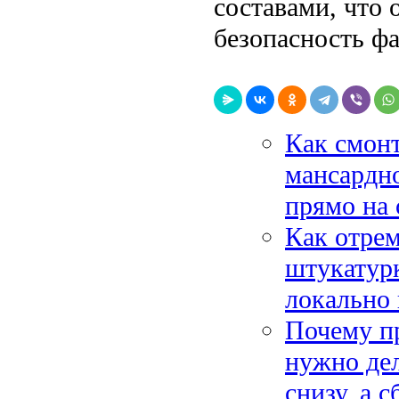
составами, что
безопасность фа
Как смон
мансардно
прямо на 
Как отре
штукатурк
локально 
Почему пр
нужно де
снизу, а 