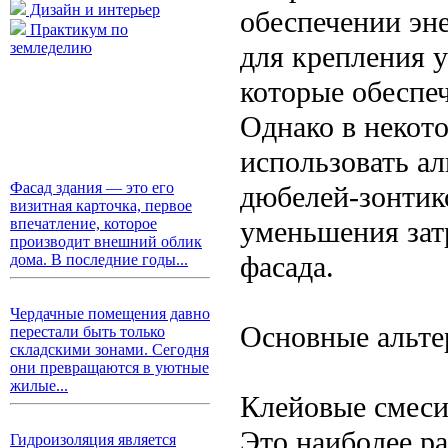
Дизайн и интерьер
обеспечении эн
Практикум по
земледелию
для крепления 
которые обеспе
Однако в некот
использовать а
Фасад здания — это его
дюбелей-зонтико
визитная карточка, первое
уменьшения зат
впечатление, которое
производит внешний облик
фасада.
дома. В последние годы...
Чердачные помещения давно
Основные альте
перестали быть только
складскими зонами. Сегодня
они превращаются в уютные
жилые...
Клейовые смеси
Это наиболее р
Гидроизоляция является