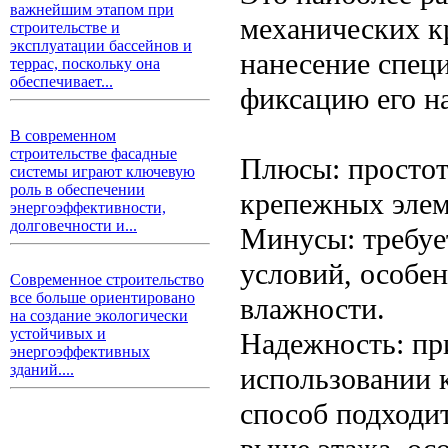
важнейшим этапом при
механических к
строительстве и
эксплуатации бассейнов и
нанесение специ
террас, поскольку она
обеспечивает...
фиксацию его на
В современном
строительстве фасадные
Плюсы: простот
системы играют ключевую
роль в обеспечении
крепежных элем
энергоэффективности,
долговечности и...
Минусы: требуе
условий, особе
Современное строительство
все больше ориентировано
влажности.
на создание экологически
устойчивых и
Надежность: пр
энергоэффективных
зданий....
использовании 
способ подходит