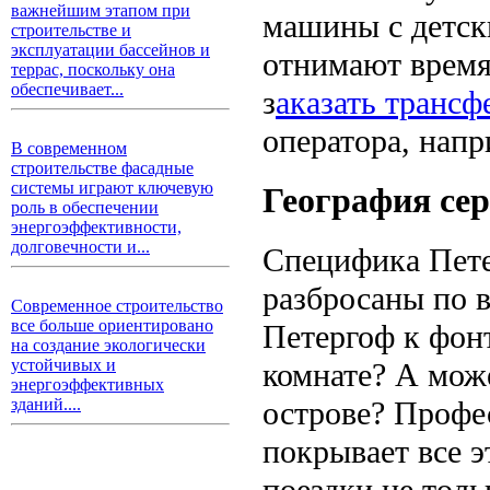
важнейшим этапом при
машины с детск
строительстве и
эксплуатации бассейнов и
отнимают время
террас, поскольку она
обеспечивает...
з
аказать трансф
оператора, напр
В современном
строительстве фасадные
системы играют ключевую
География сер
роль в обеспечении
энергоэффективности,
долговечности и...
Специфика Петер
разбросаны по в
Современное строительство
все больше ориентировано
Петергоф к фон
на создание экологически
устойчивых и
комнате? А може
энергоэффективных
острове? Профе
зданий....
покрывает все э
поездки не толь