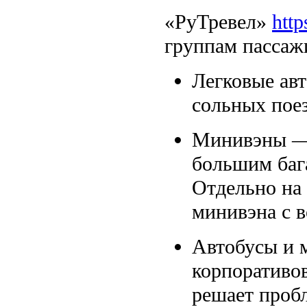
«РуТревел»
http
группам пассаж
Легковые авт
сольных поез
Минивэны — 
большим баг
Отдельно на 
минивэна с в
Автобусы и 
корпоративов
решает пробл