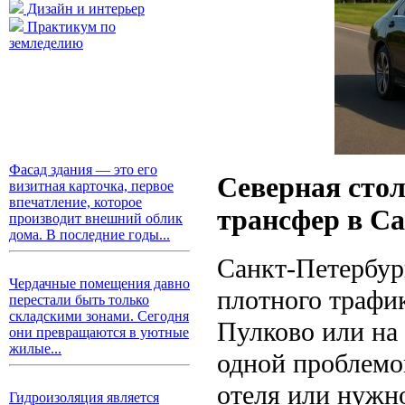
Дизайн и интерьер
Практикум по
земледелию
Фасад здания — это его
Северная стол
визитная карточка, первое
впечатление, которое
трансфер в С
производит внешний облик
дома. В последние годы...
Санкт-Петербур
Чердачные помещения давно
плотного трафи
перестали быть только
складскими зонами. Сегодня
Пулково или на 
они превращаются в уютные
жилые...
одной проблемой
отеля или нужно
Гидроизоляция является