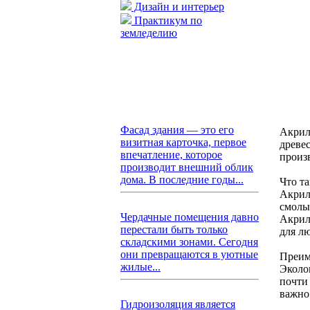
Дизайн и интерьер
Практикум по
земледелию
Фасад здания — это его
Акрил
визитная карточка, первое
древе
впечатление, которое
произв
производит внешний облик
дома. В последние годы...
Что т
Акрил
смолы
Чердачные помещения давно
Акрил
перестали быть только
для л
складскими зонами. Сегодня
они превращаются в уютные
Преим
жилые...
Эколо
почти
важно
Гидроизоляция является