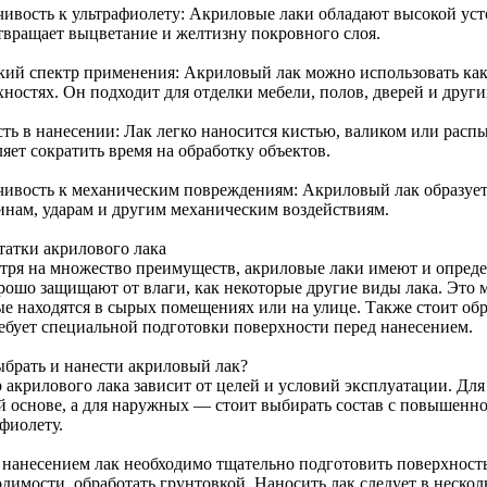
чивость к ультрафиолету: Акриловые лаки обладают высокой уст
твращает выцветание и желтизну покровного слоя.
ий спектр применения: Акриловый лак можно использовать как 
хностях. Он подходит для отделки мебели, полов, дверей и друг
сть в нанесении: Лак легко наносится кистью, валиком или расп
яет сократить время на обработку объектов.
чивость к механическим повреждениям: Акриловый лак образует
инам, ударам и другим механическим воздействиям.
татки акрилового лака
тря на множество преимуществ, акриловые лаки имеют и опреде
орошо защищают от влаги, как некоторые другие виды лака. Это 
ые находятся в сырых помещениях или на улице. Также стоит обр
ребует специальной подготовки поверхности перед нанесением.
ыбрать и нанести акриловый лак?
 акрилового лака зависит от целей и условий эксплуатации. Для
й основе, а для наружных — стоит выбирать состав с повышенно
фиолету.
 нанесением лак необходимо тщательно подготовить поверхность
одимости, обработать грунтовкой. Наносить лак следует в нескол