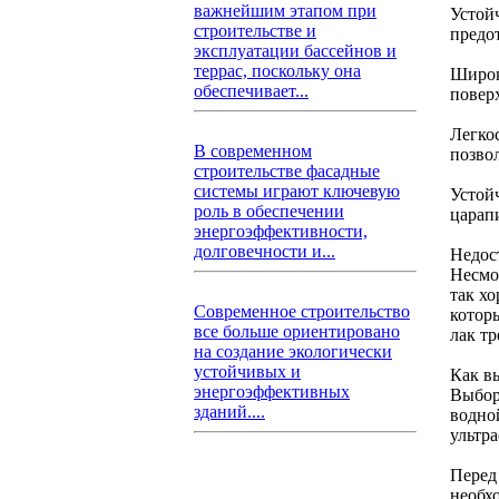
важнейшим этапом при
Устой
строительстве и
предо
эксплуатации бассейнов и
террас, поскольку она
Широк
обеспечивает...
повер
Легко
В современном
позвол
строительстве фасадные
системы играют ключевую
Устой
роль в обеспечении
царап
энергоэффективности,
долговечности и...
Недос
Несмо
так х
Современное строительство
котор
все больше ориентировано
лак т
на создание экологически
устойчивых и
Как в
энергоэффективных
Выбор
зданий....
водно
ультра
Перед
необх