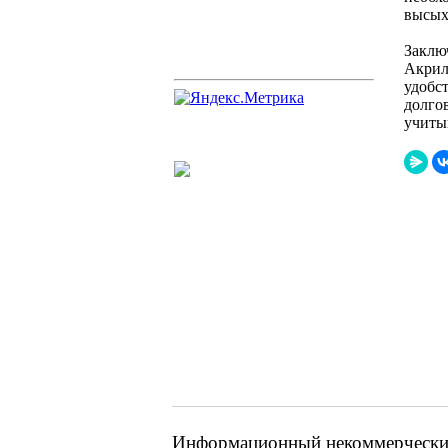
высых
Заклю
Акрил
удобс
долго
учиты
Информационный некоммерческий 