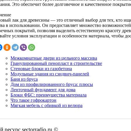
ания. Это обеспечит более долговечное и качественное покрыти
чение
овый лак для древесины — это отличный выбор для тех, кто ищет
тва в использовании. Он предоставляет множество возможностей
вечных покрытий, позволяя выделить естественную красоту дре
вайте условия эксплуатации и особенности материала, чтобы дос
Межкомнатные двери из цельного массива
Гранулированный пенопласт в строительстве
Стеновые блоки из газобетона
Модульные здания из сэндвич-панелей
Баня из бруса
Дом из профилированного бруса: плюсы
Ленточный фундамент для дома
Блоки ФБС: преимущества материала
Что такое гофрокартон
Мягкая мебель с обивкой из велюра
ресурс sectorradio.ru ©