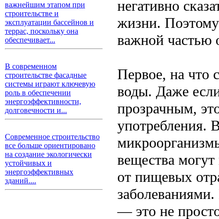
негативно сказа
важнейшим этапом при
строительстве и
жизни. Поэтому
эксплуатации бассейнов и
террас, поскольку она
важной частью 
обеспечивает...
В современном
Первое, на что 
строительстве фасадные
системы играют ключевую
воды. Даже есл
роль в обеспечении
энергоэффективности,
прозрачным, это
долговечности и...
употребления. 
Современное строительство
микроорганизмы
все больше ориентировано
на создание экологически
вещества могут
устойчивых и
энергоэффективных
от пищевых отр
зданий....
заболеваниями.
— это не просто