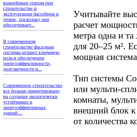
важнейшим этапом при
строительстве и
Учитывайте выс
эксплуатации бассейнов и
террас, поскольку она
расчет мощност
обеспечивает...
метра одна и т
В современном
для 20–25 м². Е
строительстве фасадные
системы играют ключевую
мощная система
роль в обеспечении
энергоэффективности,
долговечности и...
Тип системы Со
Современное строительство
или мульти-спл
все больше ориентировано
на создание экологически
комнаты, мульт
устойчивых и
энергоэффективных
внешний блок к
зданий....
от количества к