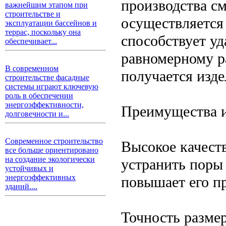
производства см
важнейшим этапом при
строительстве и
осуществляется 
эксплуатации бассейнов и
террас, поскольку она
способствует у
обеспечивает...
равномерному р
В современном
получается изд
строительстве фасадные
системы играют ключевую
роль в обеспечении
энергоэффективности,
Преимущества и
долговечности и...
Современное строительство
Высокое качест
все больше ориентировано
на создание экологически
устранить поры 
устойчивых и
энергоэффективных
повышает его пр
зданий....
Точность разме