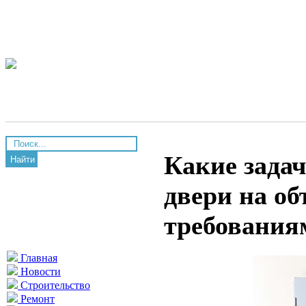
Какие зада
Найти
двери на о
требования
Главная
Новости
Строительство
Ремонт