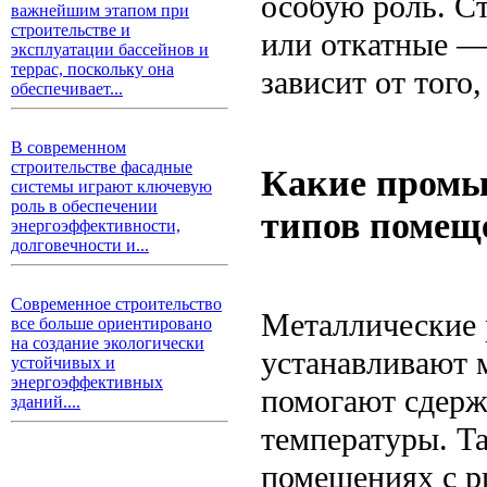
особую роль. С
важнейшим этапом при
строительстве и
или откатные —
эксплуатации бассейнов и
террас, поскольку она
зависит от того,
обеспечивает...
В современном
строительстве фасадные
Какие промы
системы играют ключевую
роль в обеспечении
типов помещ
энергоэффективности,
долговечности и...
Современное строительство
Металлические
все больше ориентировано
на создание экологически
устанавливают 
устойчивых и
энергоэффективных
помогают сдерж
зданий....
температуры. Т
помещениях с ри