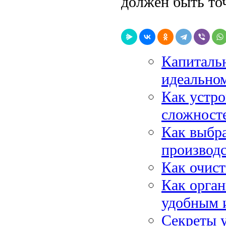
должен быть то
Капитальн
идеально
Как устр
сложност
Как выбр
производ
Как очист
Как орган
удобным 
Секреты 