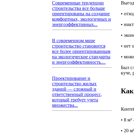
Выго
Современные тенденции
строительства все больше
• отх
ориентированы на создание
комфортных, экологичных и
• никт
энергоэффективных...
• экон
В современном мире
• нет 
строительство становится
все более ориентированным
• можн
на экологические стандарты
и энергоэффективность....
Был сл
куче,
Проектирование и
строительство жилых
зданий — сложный и
Как
ответственный процесс,
который требует учета
множества...
Конте
• 8 м³
• 20 м