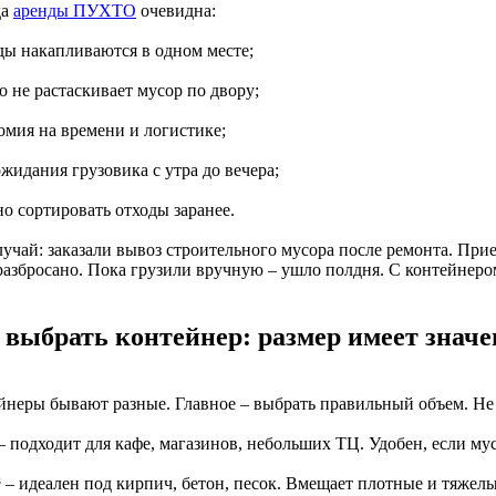
да
аренды ПУХТО
очевидна:
оды накапливаются в одном месте;
о не растаскивает мусор по двору;
омия на времени и логистике;
ожидания грузовика с утра до вечера;
о сортировать отходы заранее.
учай: заказали вывоз строительного мусора после ремонта. Прие
 разбросано. Пока грузили вручную – ушло полдня. С контейнеро
 выбрать контейнер: размер имеет значе
йнеры бывают разные. Главное – выбрать правильный объем. Не 
 – подходит для кафе, магазинов, небольших ТЦ. Удобен, если му
³ – идеален под кирпич, бетон, песок. Вмещает плотные и тяжел