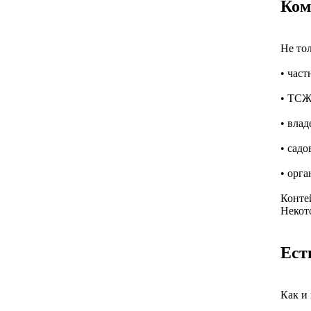
Ком
Не то
• час
• ТСЖ,
• влад
• сад
• орг
Контей
Некот
Ест
Как и 