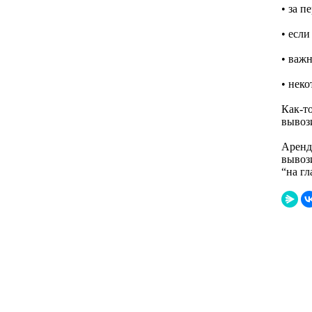
• за п
• если
• важн
• нек
Как-т
вывоз
Аренда
вывози
“на гл