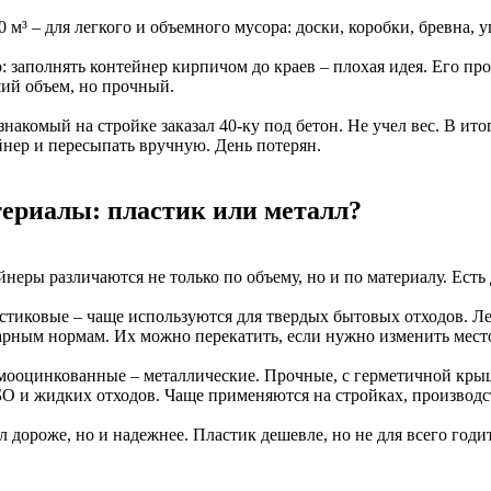
0 м³ – для легкого и объемного мусора: доски, коробки, бревна, у
: заполнять контейнер кирпичом до краев – плохая идея. Его пр
ий объем, но прочный.
накомый на стройке заказал 40-ку под бетон. Не учел вес. В ит
йнер и пересыпать вручную. День потерян.
ериалы: пластик или металл?
неры различаются не только по объему, но и по материалу. Есть
астиковые – чаще используются для твердых бытовых отходов. Ле
арным нормам. Их можно перекатить, если нужно изменить мест
рмооцинкованные – металлические. Прочные, с герметичной кры
БО и жидких отходов. Чаще применяются на стройках, производс
 дороже, но и надежнее. Пластик дешевле, но не для всего годи