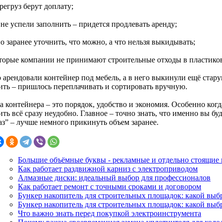
ерегруз берут доплату;
 не успели заполнить – придется продлевать аренду;
о заранее уточнить, что можно, а что нельзя выкидывать;
оторые компании не принимают строительные отходы в пластико
о арендовали контейнер под мебель, а в него выкинули ещё стар
ить – пришлось переплачивать и сортировать вручную.
 контейнера – это порядок, удобство и экономия. Особенно когд
ть всё сразу неудобно. Главное – точно знать, что именно вы бу
аз” – лучше немного прикинуть объем заранее.
Большие объёмные буквы - рекламные и отдельно стоящие
Как работает раздвижной карниз с электроприводом
Алмазные диски: идеальный выбор для профессионалов
Как работает ремонт с точными сроками и договором
Бункер накопитель для строительных площадок: какой выб
Бункер накопитель для строительных площадок: какой выб
Что важно знать перед покупкой электроинструмента