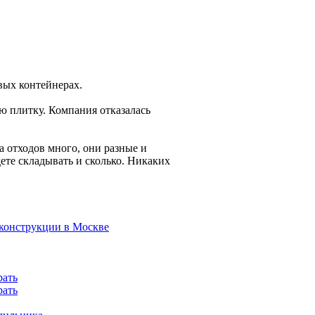
вых контейнерах.
ую плитку. Компания отказалась
а отходов много, они разные и
дете складывать и сколько. Никаких
 конструкции в Москве
рать
рать