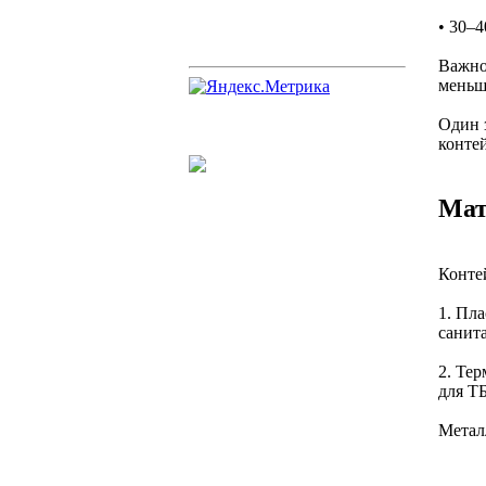
• 30–4
Важно
меньш
Один з
конте
Мат
Контей
1. Пл
санит
2. Те
для Т
Металл