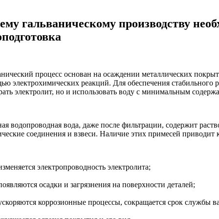
ему гальваническому производству нео
оподготовка
анический процесс основан на осаждении металлических покрыт
ью электрохимических реакций. Для обеспечения стабильного ре
рать электролит, но и использовать воду с минимальным содерж
ая водопроводная вода, даже после фильтрации, содержит раство
ические соединения и взвеси. Наличие этих примесей приводит
изменяется электропроводность электролита;
появляются осадки и загрязнения на поверхности деталей;
ускоряются коррозионные процессы, сокращается срок службы в