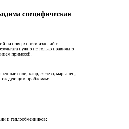
бходима специфическая
ий на поверхности изделий с
зультата нужно не только правильно
анием примесей.
ренные соли, хлор, железо, марганец,
 к следующим проблемам:
анн и теплообменников;