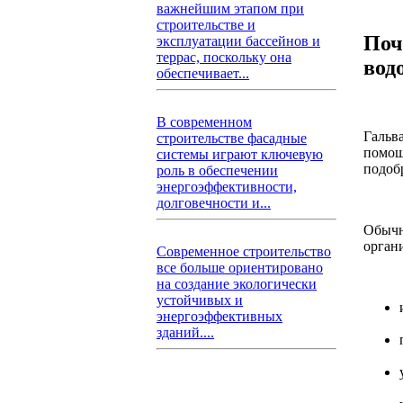
важнейшим этапом при
строительстве и
Поч
эксплуатации бассейнов и
террас, поскольку она
вод
обеспечивает...
В современном
Гальв
строительстве фасадные
помощ
системы играют ключевую
подоб
роль в обеспечении
энергоэффективности,
долговечности и...
Обычн
орган
Современное строительство
все больше ориентировано
на создание экологически
устойчивых и
энергоэффективных
зданий....