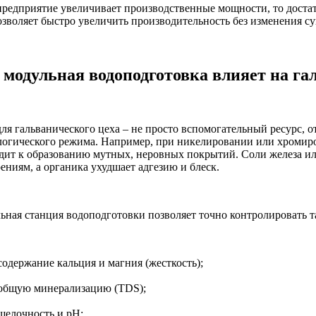
предприятие увеличивает производственные мощности, то достат
озволяет быстро увеличить производительность без изменения 
 модульная водоподготовка влияет на г
ля гальванического цеха – не просто вспомогательный ресурс, о
логического режима. Например, при никелировании или хромир
дит к образованию мутных, неровных покрытий. Соли железа ил
ениям, а органика ухудшает адгезию и блеск.
ьная станция водоподготовки позволяет точно контролировать та
содержание кальция и магния (жесткость);
общую минерализацию (TDS);
щелочность и pH;