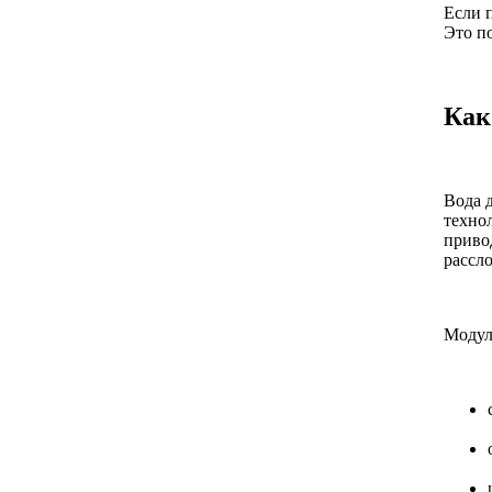
Если 
Это п
Как
Вода д
техно
приво
рассло
Модул