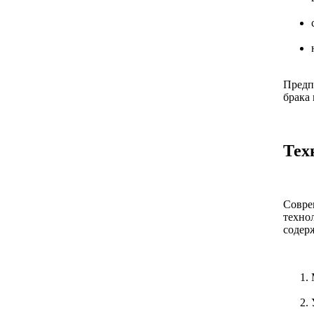
Предп
брака 
Тех
Совре
техно
содер