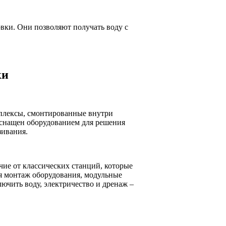
вки. Они позволяют получать воду с
ки
плексы, смонтированные внутри
оснащен оборудованием для решения
зивания.
ичие от классических станций, которые
ся монтаж оборудования, модульные
ючить воду, электричество и дренаж –