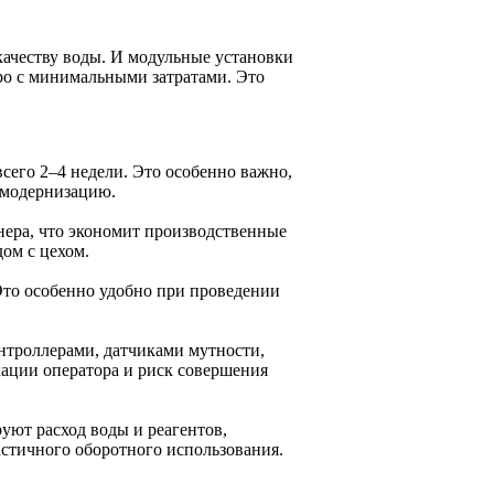
качеству воды. И модульные установки
ро с минимальными затратами. Это
всего 2–4 недели. Это особенно важно,
 модернизацию.
ера, что экономит производственные
дом с цехом.
Это особенно удобно при проведении
нтроллерами, датчиками мутности,
кации оператора и риск совершения
ют расход воды и реагентов,
астичного оборотного использования.