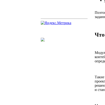
Поэто
задан
Что
Модул
конте
опред
Такие 
проек
решен
и стан