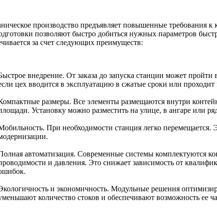
аническое производство предъявляет повышенные требования к 
одготовки позволяют быстро добиться нужных параметров быст
ечивается за счет следующих преимуществ:
Быстрое внедрение. От заказа до запуска станции может пройти 
если цех вводится в эксплуатацию в сжатые сроки или проходит
Компактные размеры. Все элементы размещаются внутри контейн
площади. Установку можно разместить на улице, в ангаре или ря
Мобильность. При необходимости станция легко перемещается. 
модернизации.
Полная автоматизация. Современные системы комплектуются ко
проводимости и давления. Это снижает зависимость от квалифи
ошибок.
Экологичность и экономичность. Модульные решения оптимизиру
уменьшают количество стоков и обеспечивают возможность ее ч