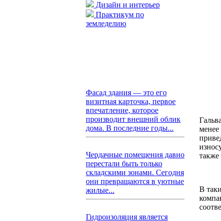
Дизайн и интерьер
Практикум по
земледелию
Фасад здания — это его
визитная карточка, первое
впечатление, которое
производит внешний облик
Гальв
дома. В последние годы...
менее
приве
износ
Чердачные помещения давно
также
перестали быть только
складскими зонами. Сегодня
они превращаются в уютные
В так
жилые...
компа
соотв
Гидроизоляция является