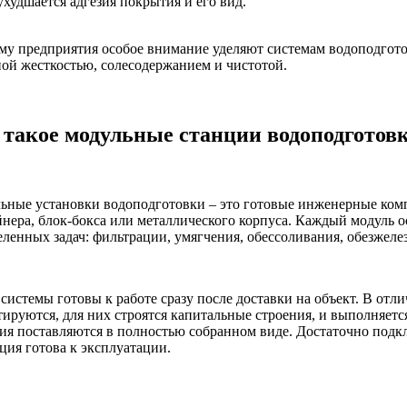
ухудшается адгезия покрытия и его вид.
му предприятия особое внимание уделяют системам водоподгото
ной жесткостью, солесодержанием и чистотой.
 такое модульные станции водоподготов
ьные установки водоподготовки – это готовые инженерные ком
йнера, блок-бокса или металлического корпуса. Каждый модуль 
еленных задач: фильтрации, умягчения, обессоливания, обезжеле
системы готовы к работе сразу после доставки на объект. В отл
тируются, для них строятся капитальные строения, и выполняет
ия поставляются в полностью собранном виде. Достаточно подкл
ция готова к эксплуатации.