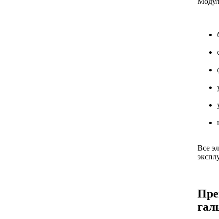
Модул
Все э
экспл
Пре
гал