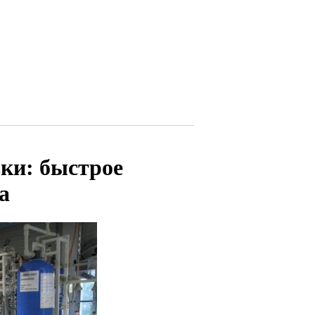
ки: быстрое
а