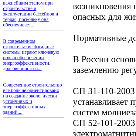
важнейшим этапом при
возникновения 
строительстве и
эксплуатации бассейнов и
опасных для жи
террас, поскольку она
обеспечивает...
Нормативные до
В современном
строительстве фасадные
системы играют ключевую
В России основ
роль в обеспечении
энергоэффективности,
заземлению рег
долговечности и...
Современное строительство
СП 31-110-200
все больше ориентировано
на создание экологически
устанавливает 
устойчивых и
энергоэффективных
систем молниез
зданий....
СП 52-101-2003
электромагнитн