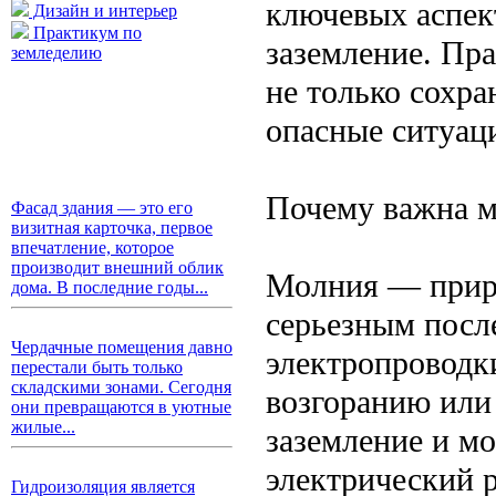
ключевых аспек
Дизайн и интерьер
Практикум по
заземление. Пра
земледелию
не только сохра
опасные ситуаци
Почему важна м
Фасад здания — это его
визитная карточка, первое
впечатление, которое
производит внешний облик
Молния — приро
дома. В последние годы...
серьезным посл
Чердачные помещения давно
электропроводк
перестали быть только
складскими зонами. Сегодня
возгоранию или
они превращаются в уютные
жилые...
заземление и м
электрический 
Гидроизоляция является