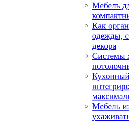
Мебель дл
компактн
Как орган
одежды, с
декора
Системы х
потолочны
Кухонный 
интегриро
максимал
Мебель из
ухаживать