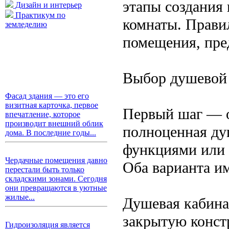
этапы создания
Дизайн и интерьер
Практикум по
комнаты. Прави
земледелию
помещения, пре
Выбор душевой 
Фасад здания — это его
визитная карточка, первое
Первый шаг — о
впечатление, которое
производит внешний облик
полноценная ду
дома. В последние годы...
функциями или 
Чердачные помещения давно
Оба варианта и
перестали быть только
складскими зонами. Сегодня
они превращаются в уютные
жилые...
Душевая кабина
закрытую конст
Гидроизоляция является