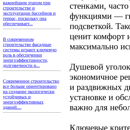
важнейшим этапом при
стенками, част
строительстве и
эксплуатации бассейнов и
функциями — ги
террас, поскольку она
подсветкой. Так
обеспечивает...
ценит комфорт 
В современном
максимально ис
строительстве фасадные
системы играют ключевую
роль в обеспечении
энергоэффективности,
Душевой уголок
долговечности и...
экономичное реш
Современное строительство
и раздвижных д
все больше ориентировано
на создание экологически
установке и обс
устойчивых и
энергоэффективных
важно для небо
зданий....
Ключевые крит