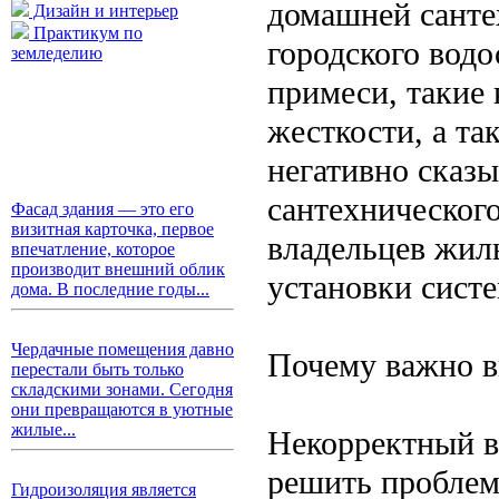
домашней санте
Дизайн и интерьер
Практикум по
городского вод
земледелию
примеси, такие 
жесткости, а та
негативно сказы
сантехническог
Фасад здания — это его
визитная карточка, первое
владельцев жил
впечатление, которое
производит внешний облик
установки систе
дома. В последние годы...
Чердачные помещения давно
Почему важно в
перестали быть только
складскими зонами. Сегодня
они превращаются в уютные
жилые...
Некорректный в
решить проблем
Гидроизоляция является