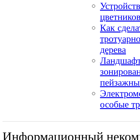
Устройств
цветников
Как сдела
тротуарно
дерева
Ландшафтн
зонирован
пейзажны
Электром
особые тр
Информационный некомме