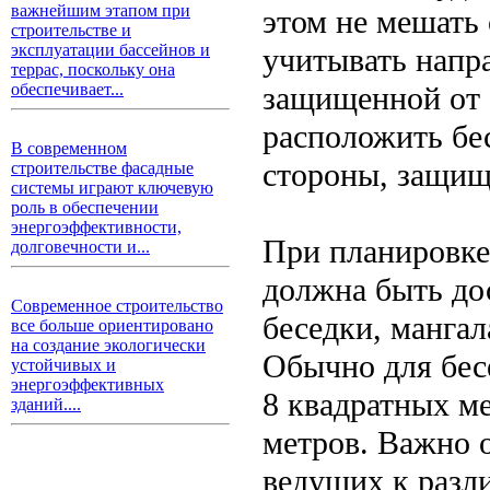
важнейшим этапом при
этом не мешать
строительстве и
эксплуатации бассейнов и
учитывать напра
террас, поскольку она
защищенной от 
обеспечивает...
расположить бес
В современном
стороны, защищ
строительстве фасадные
системы играют ключевую
роль в обеспечении
энергоэффективности,
При планировке
долговечности и...
должна быть до
Современное строительство
беседки, мангал
все больше ориентировано
на создание экологически
Обычно для бес
устойчивых и
энергоэффективных
8 квадратных ме
зданий....
метров. Важно о
ведущих к разл