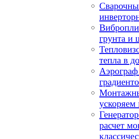
Сварочный
инвертор
Вибропли
грунта и 
Тепловизо
тепла в д
Аэрограф 
градиенто
Монтажный
ускоряем 
Генератор
расчет м
классиче