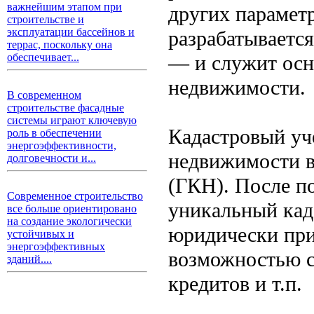
важнейшим этапом при
других парамет
строительстве и
эксплуатации бассейнов и
разрабатываетс
террас, поскольку она
— и служит осн
обеспечивает...
недвижимости.
В современном
строительстве фасадные
системы играют ключевую
Кадастровый уч
роль в обеспечении
энергоэффективности,
недвижимости в
долговечности и...
(ГКН). После по
Современное строительство
уникальный када
все больше ориентировано
на создание экологически
юридически при
устойчивых и
энергоэффективных
возможностью с
зданий....
кредитов и т.п.