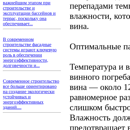
важнейшим этапом при
перепадами тем
строительстве и
эксплуатации бассейнов и
влажности, кото
террас, поскольку она
вина.
обеспечивает...
В современном
Оптимальные па
строительстве фасадные
системы играют ключевую
роль в обеспечении
энергоэффективности,
Температура и 
долговечности и...
винного погреба
Современное строительство
вина — около 1
все больше ориентировано
на создание экологически
равномерное раз
устойчивых и
энергоэффективных
слишком быстро 
зданий....
Влажность долж
предотвращает 