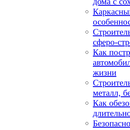
дома с со
Каркасный
особеннос
Строитель
сферо-ст
Как постр
автомоби
жизни
Строитель
металл, б
Как обезо
длительно
Безопасно