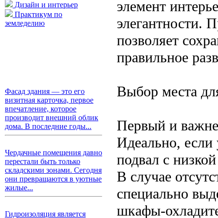
элемент интерь
Дизайн и интерьер
Практикум по
элегантности. 
земледелию
позволяет сохра
правильное разв
Выбор места дл
Фасад здания — это его
визитная карточка, первое
впечатление, которое
производит внешний облик
Первый и важне
дома. В последние годы...
Идеально, если 
Чердачные помещения давно
подвал с низко
перестали быть только
складскими зонами. Сегодня
В случае отсутс
они превращаются в уютные
жилые...
специально выд
шкафы-охладите
Гидроизоляция является