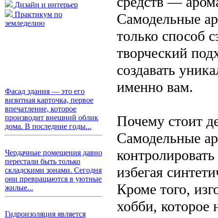
средств — аром
Дизайн и интерьер
Практикум по
Самодельные ар
земледелию
только способ с
творческий подх
создавать уник
именно вам.
Фасад здания — это его
визитная карточка, первое
впечатление, которое
Почему стоит д
производит внешний облик
дома. В последние годы...
Самодельные ар
контролировать
Чердачные помещения давно
перестали быть только
избегая синтети
складскими зонами. Сегодня
они превращаются в уютные
Кроме того, изг
жилые...
хобби, которое 
Гидроизоляция является