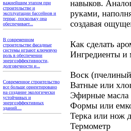
навыков. Анало
важнейшим этапом при
строительстве и
руками, наполн
эксплуатации бассейнов и
террас, поскольку она
создавая ощуще
обеспечивает...
В современном
Как сделать ар
строительстве фасадные
системы играют ключевую
Ингредиенты и 
роль в обеспечении
энергоэффективности,
долговечности и...
Воск (пчелиный
Современное строительство
Ватные или хло
все больше ориентировано
на создание экологически
Эфирные масла 
устойчивых и
энергоэффективных
Формы или емко
зданий....
Терка или нож д
Термометр