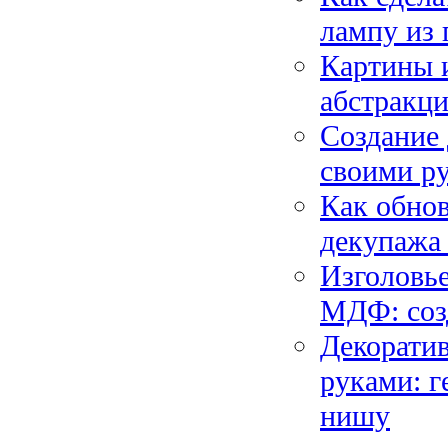
лампу из
Картины и
абстракци
Создание 
своими ру
Как обно
декупажа
Изголовье
МДФ: соз
Декорати
руками: г
нишу