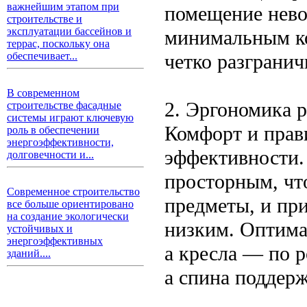
важнейшим этапом при
помещение нево
строительстве и
эксплуатации бассейнов и
минимальным ко
террас, поскольку она
четко разгранич
обеспечивает...
В современном
2. Эргономика р
строительстве фасадные
системы играют ключевую
Комфорт и прав
роль в обеспечении
энергоэффективности,
эффективности.
долговечности и...
просторным, чт
Современное строительство
предметы, и пр
все больше ориентировано
на создание экологически
низким. Оптима
устойчивых и
энергоэффективных
а кресла — по р
зданий....
а спина поддерж