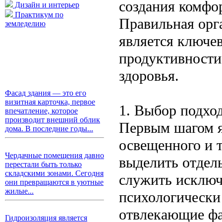
создания комфо
Дизайн и интерьер
Практикум по
Правильная орг
земледелию
является ключе
продуктивности
здоровья.
Фасад здания — это его
визитная карточка, первое
1. Выбор подхо
впечатление, которое
производит внешний облик
Первым шагом я
дома. В последние годы...
освещенного и т
Чердачные помещения давно
выделить отдель
перестали быть только
складскими зонами. Сегодня
служить исключ
они превращаются в уютные
жилые...
психологически
отвлекающие фа
Гидроизоляция является