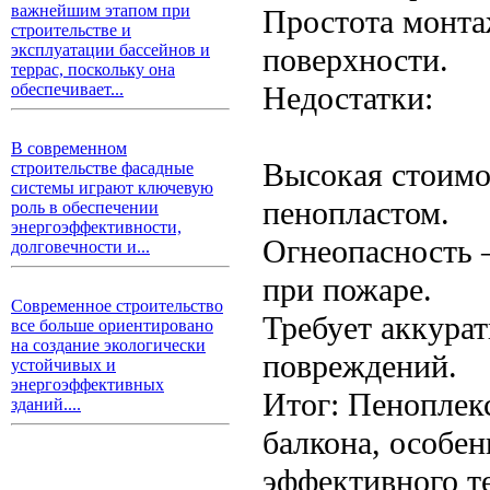
важнейшим этапом при
Простота монта
строительстве и
эксплуатации бассейнов и
поверхности.
террас, поскольку она
Недостатки:
обеспечивает...
В современном
Высокая стоимо
строительстве фасадные
системы играют ключевую
пенопластом.
роль в обеспечении
энергоэффективности,
Огнеопасность 
долговечности и...
при пожаре.
Современное строительство
Требует аккура
все больше ориентировано
на создание экологически
повреждений.
устойчивых и
энергоэффективных
Итог: Пеноплек
зданий....
балкона, особе
эффективного т