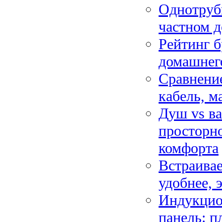
Однотрубн
частном д
Рейтинг б
домашнег
Сравнение
кабель, м
Душ vs ва
просторно
комфорта
Встраивае
удобнее, 
Индукцион
панель: п