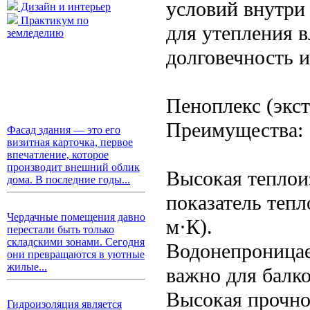
условий внутри
Дизайн и интерьер
Практикум по
для утепления 
земледелию
долговечность и
Пеноплекс (экс
Преимущества:
Фасад здания — это его
визитная карточка, первое
впечатление, которое
производит внешний облик
Высокая теплои
дома. В последние годы...
показатель тепл
Чердачные помещения давно
м·К).
перестали быть только
складскими зонами. Сегодня
Водонепроницаем
они превращаются в уютные
жилые...
важно для балко
Высокая прочно
Гидроизоляция является