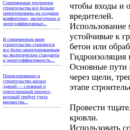
Современные тенденции
чтобы входы и 
строительства все больше
ориентированы на создание
вредителей.
комфортных, экологичных и
Использование 
энергоэффективных...
устойчивые к г
В современном мире
бетон или обра
строительство становится
все более ориентированным
Гидроизоляция 
на экологические стандарты
и энергоэффективность....
Основные пути 
через щели, тр
Проектирование и
строительство жилых
этапе строитель
зданий — сложный и
ответственный процесс,
который требует учета
множества...
Провести тщате
кровли.
Использовать с