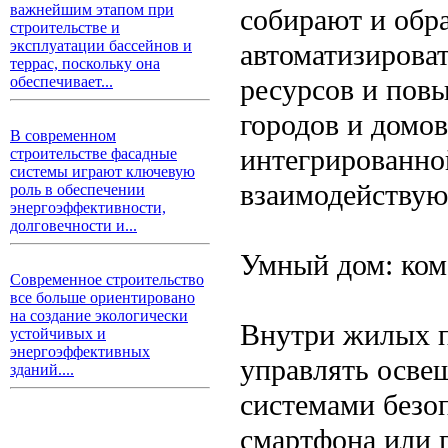
важнейшим этапом при
собирают и обр
строительстве и
эксплуатации бассейнов и
автоматизироват
террас, поскольку она
ресурсов и пов
обеспечивает...
городов и домов
В современном
интегрированной
строительстве фасадные
системы играют ключевую
взаимодействуют
роль в обеспечении
энергоэффективности,
долговечности и...
Умный дом: ком
Современное строительство
все больше ориентировано
на создание экологически
Внутри жилых п
устойчивых и
энергоэффективных
управлять осве
зданий....
системами безо
смартфона или 