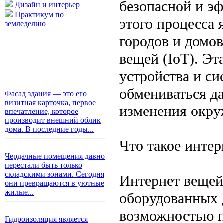
безопасной и э
Дизайн и интерьер
Практикум по
этого процесса
земледелию
городов и домо
вещей (IoT). Эт
устройства и си
обмениваться д
Фасад здания — это его
визитная карточка, первое
изменения окр
впечатление, которое
производит внешний облик
дома. В последние годы...
Что такое интер
Чердачные помещения давно
перестали быть только
складскими зонами. Сегодня
Интернет вещей
они превращаются в уютные
жилые...
оборудованных 
возможностью п
Гидроизоляция является