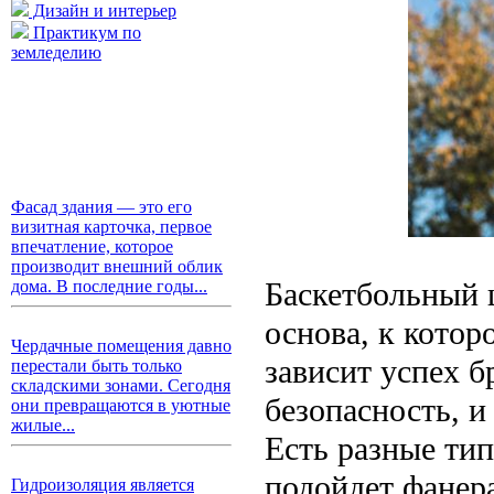
Дизайн и интерьер
Практикум по
земледелию
Фасад здания — это его
визитная карточка, первое
впечатление, которое
производит внешний облик
Баскетбольный щ
дома. В последние годы...
основа, к котор
Чердачные помещения давно
зависит успех б
перестали быть только
складскими зонами. Сегодня
безопасность, и
они превращаются в уютные
жилые...
Есть разные тип
подойдет фанера
Гидроизоляция является