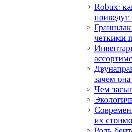
Robux: ка
приведут 
Граншлак 
четкими 
Инвентарь
ассортим
Двунапра
зачем она
Чем засып
Экологичн
Современ
их стоим
Роль бент