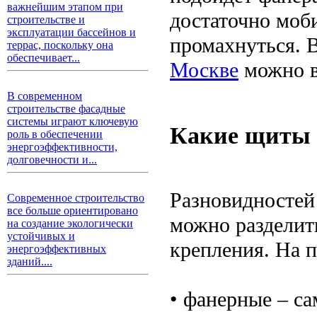
важнейшим этапом при
достаточно моби
строительстве и
эксплуатации бассейнов и
промахнуться. 
террас, поскольку она
обеспечивает...
Москве
можно в
В современном
строительстве фасадные
системы играют ключевую
Какие щиты 
роль в обеспечении
энергоэффективности,
долговечности и...
Разновидностей
Современное строительство
все больше ориентировано
можно разделить
на создание экологически
устойчивых и
крепления. На п
энергоэффективных
зданий....
• фанерные – с