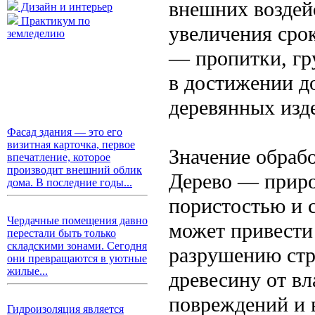
внешних воздей
Дизайн и интерьер
Практикум по
увеличения сро
земледелию
— пропитки, гр
в достижении д
деревянных изд
Фасад здания — это его
визитная карточка, первое
Значение обраб
впечатление, которое
производит внешний облик
Дерево — приро
дома. В последние годы...
пористостью и 
Чердачные помещения давно
может привести
перестали быть только
складскими зонами. Сегодня
разрушению стр
они превращаются в уютные
жилые...
древесину от вл
повреждений и в
Гидроизоляция является