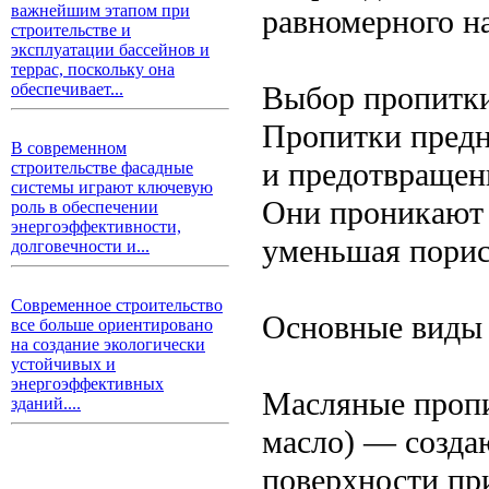
важнейшим этапом при
равномерного н
строительстве и
эксплуатации бассейнов и
террас, поскольку она
Выбор пропитк
обеспечивает...
Пропитки предн
В современном
и предотвращени
строительстве фасадные
системы играют ключевую
Они проникают в
роль в обеспечении
энергоэффективности,
уменьшая порис
долговечности и...
Современное строительство
Основные виды 
все больше ориентировано
на создание экологически
устойчивых и
энергоэффективных
Масляные пропи
зданий....
масло) — созда
поверхности пр