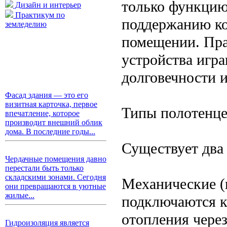
только функцию
Дизайн и интерьер
Практикум по
поддержанию ко
земледелию
помещении. Пра
устройства игр
долговечности 
Фасад здания — это его
визитная карточка, первое
Типы полотенц
впечатление, которое
производит внешний облик
дома. В последние годы...
Существует два
Чердачные помещения давно
перестали быть только
складскими зонами. Сегодня
Механические (
они превращаются в уютные
жилые...
подключаются к
отопления чере
Гидроизоляция является