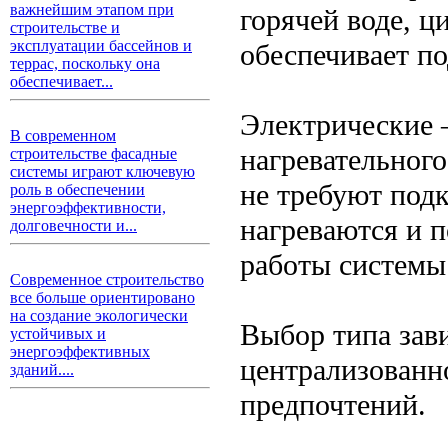
важнейшим этапом при
горячей воде, ц
строительстве и
эксплуатации бассейнов и
обеспечивает по
террас, поскольку она
обеспечивает...
Электрические 
В современном
нагревательного
строительстве фасадные
системы играют ключевую
не требуют под
роль в обеспечении
энергоэффективности,
нагреваются и п
долговечности и...
работы системы
Современное строительство
все больше ориентировано
на создание экологически
Выбор типа зави
устойчивых и
энергоэффективных
централизованн
зданий....
предпочтений.