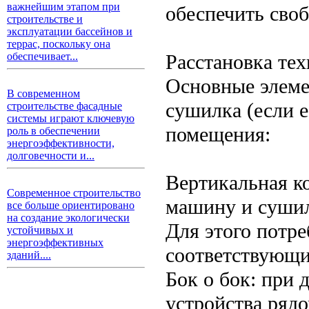
важнейшим этапом при
обеспечить сво
строительстве и
эксплуатации бассейнов и
террас, поскольку она
Расстановка те
обеспечивает...
Основные элеме
В современном
сушилка (если е
строительстве фасадные
системы играют ключевую
помещения:
роль в обеспечении
энергоэффективности,
долговечности и...
Вертикальная к
Современное строительство
машину и сушил
все больше ориентировано
на создание экологически
Для этого потре
устойчивых и
энергоэффективных
соответствующи
зданий....
Бок о бок: при
устройства рядо