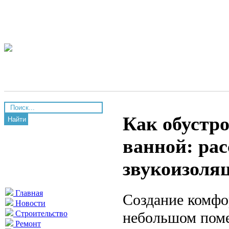
Как обустр
Найти
ванной: рас
звукоизоля
Главная
Создание комфо
Новости
небольшом поме
Строительство
Ремонт