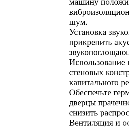
машину положи
виброизоляцион
шум.
Установка звук
прикрепить аку
звукопоглощающ
Использование 
стеновых конст
капитального р
Обеспечьте гер
дверцы прачечн
снизить распро
Вентиляция и о