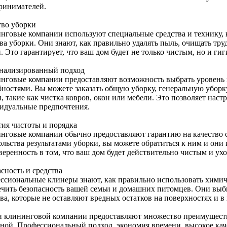
ринимателей.
тво уборки
нговые компании используют специальные средства и технику, 
ва уборки. Они знают, как правильно удалять пыль, очищать тру
. Это гарантирует, что ваш дом будет не только чистым, но и г
нализированный подход
нговые компании предоставляют возможность выбрать уровень и
бностями. Вы можете заказать общую уборку, генеральную уборк
, такие как чистка ковров, окон или мебели. Это позволяет нас
идуальные предпочтения.
тия чистоты и порядка
нговые компании обычно предоставляют гарантию на качество сво
льства результатами уборки, вы можете обратиться к ним и они 
уверенность в том, что ваш дом будет действительно чистым и у
сность и средства
ссиональные клинеры знают, как правильно использовать химиче
ечить безопасность вашей семьи и домашних питомцев. Они вы
ва, которые не оставляют вредных остатков на поверхностях и в 
и клининговой компании предоставляют множество преимуществ
бной. Профессиональный подход, экономия времени, высокое кач