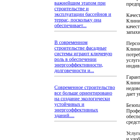
важнейшим этапом при
предп
строительстве и
эксплуатации бассейнов и
Качес
террас, поскольку она
Клини
обеспечивает...
качест
запахи
В современном
Персо
строительстве фасадные
Клини
системы играют ключевую
потре
роль в обеспечении
услуги
энергоэффективности,
индив
долговечности и...
Гаран
Клини
Современное строительство
недово
все больше ориентировано
дает 
на создание экологически
устойчивых и
Безопа
энергоэффективных
Профе
зданий....
обесп
средст
Услуг
и удо