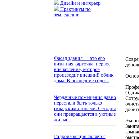
Дизайн и интерьер
Практикум по
земледелию
Фасад здания — это его
Соврем
визитная карточка, первое
допол
впечатление, которое
производит внешний облик
Основ
дома. В последние годы...
Профе
Одним
Чердачные помещения давно
Сотру
перестали быть только
очисти
складскими зонами. Сегодня
добит
они превращаются в уютные
жилые...
Эконо
Занят
компа
Гидроизоляция является
быстре