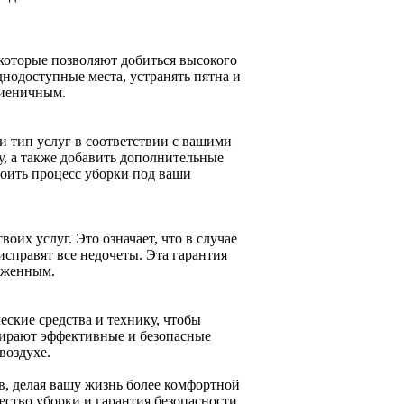
которые позволяют добиться высокого
днодоступные места, устранять пятна и
игиеничным.
 тип услуг в соответствии с вашими
у, а также добавить дополнительные
троить процесс уборки под ваши
их услуг. Это означает, что в случае
исправят все недочеты. Эта гарантия
хоженным.
ские средства и технику, чтобы
бирают эффективные и безопасные
воздухе.
, делая вашу жизнь более комфортной
ество уборки и гарантия безопасности