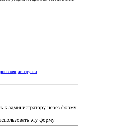
дроизоляции грунта
сь к администратору через форму
 использовать эту форму