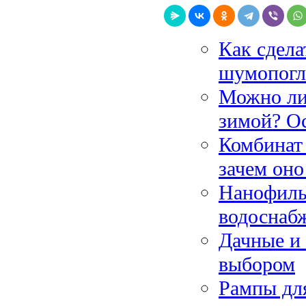
Как сдела
шумопог
Можно ли
зимой? Ос
Комбинат 
зачем он
Нанофиль
водоснаб
Дачные и 
выбором
Рампы для