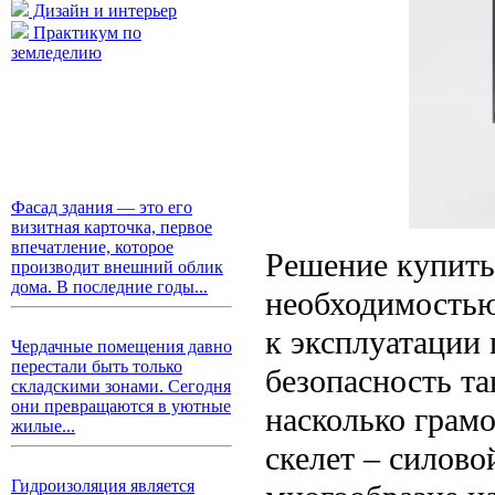
Дизайн и интерьер
Практикум по
земледелию
Фасад здания — это его
визитная карточка, первое
впечатление, которое
Решение купить
производит внешний облик
дома. В последние годы...
необходимостью
к эксплуатации
Чердачные помещения давно
перестали быть только
безопасность та
складскими зонами. Сегодня
они превращаются в уютные
насколько грам
жилые...
скелет – силово
Гидроизоляция является