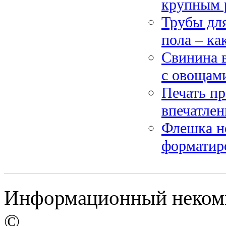
крупным 
Трубы для
пола – ка
Свинина в
с овощам
Печать пр
впечатлен
Флешка н
форматиро
Информационный некомме
©