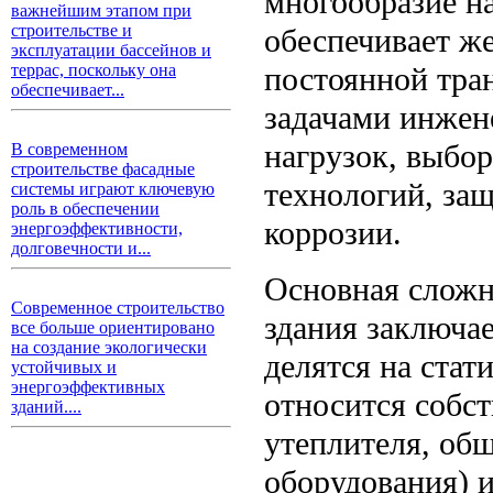
многообразие на
важнейшим этапом при
строительстве и
обеспечивает же
эксплуатации бассейнов и
постоянной тра
террас, поскольку она
обеспечивает...
задачами инжене
нагрузок, выбо
В современном
строительстве фасадные
технологий, за
системы играют ключевую
роль в обеспечении
коррозии.
энергоэффективности,
долговечности и...
Основная сложн
Современное строительство
здания заключае
все больше ориентировано
на создание экологически
делятся на стат
устойчивых и
энергоэффективных
относится собст
зданий....
утеплителя, об
оборудования) и