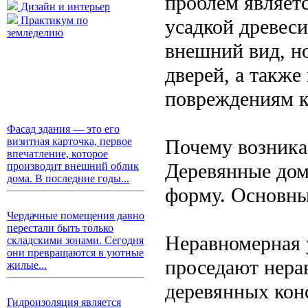
проблем являет
Дизайн и интерьер
Практикум по
усадкой древеси
земледелию
внешний вид, но
дверей, а такж
повреждениям к
Фасад здания — это его
Почему возника
визитная карточка, первое
впечатление, которое
Деревянные дом
производит внешний облик
дома. В последние годы...
форму. Основны
Чердачные помещения давно
перестали быть только
Неравномерная 
складскими зонами. Сегодня
они превращаются в уютные
проседают нера
жилые...
деревянных кон
Гидроизоляция является