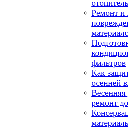
отопитель
Ремонт и 
поврежде
материал
Подготов
кондицион
фильтров
Как защит
осенней в
Весенняя 
ремонт до
Консервац
материал