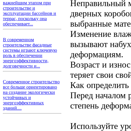
Неправильный м
важнейшим этапом при
строительстве и
дверных коробо
эксплуатации бассейнов и
террас, поскольку она
выбранные мате
обеспечивает...
Изменение влаж
В современном
вызывают набух
строительстве фасадные
системы играют ключевую
деформациям.
роль в обеспечении
энергоэффективности,
Возраст и износ
долговечности и...
теряет свои сво
Современное строительство
Как определить
все больше ориентировано
на создание экологически
Перед началом 
устойчивых и
энергоэффективных
степень деформа
зданий....
Используйте ур