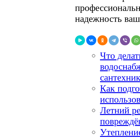
профессиональн
надежность ваш
Что делат
водоснабж
сантехни
Как подг
использов
Летний ре
повреждё
Утепление