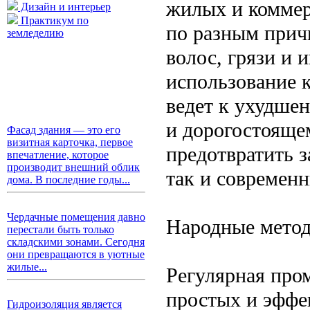
жилых и коммер
Дизайн и интерьер
Практикум по
по разным прич
земледелию
волос, грязи и 
использование 
ведет к ухудше
и дорогостояще
Фасад здания — это его
визитная карточка, первое
предотвратить з
впечатление, которое
производит внешний облик
так и современн
дома. В последние годы...
Чердачные помещения давно
Народные мето
перестали быть только
складскими зонами. Сегодня
они превращаются в уютные
жилые...
Регулярная про
простых и эффе
Гидроизоляция является