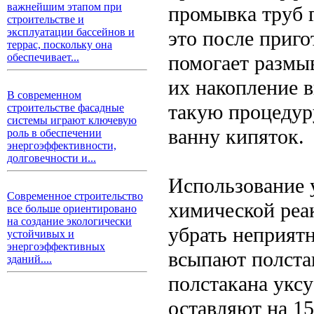
важнейшим этапом при
промывка труб 
строительстве и
эксплуатации бассейнов и
это после приг
террас, поскольку она
помогает размы
обеспечивает...
их накопление в
В современном
такую процедуру
строительстве фасадные
системы играют ключевую
ванну кипяток.
роль в обеспечении
энергоэффективности,
долговечности и...
Использование у
Современное строительство
химической реа
все больше ориентировано
на создание экологически
убрать неприятн
устойчивых и
энергоэффективных
всыпают полста
зданий....
полстакана уксу
оставляют на 1