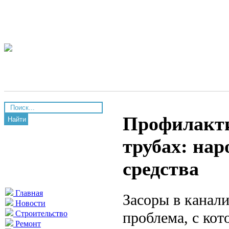
Профилакти
Найти
трубах: на
средства
Главная
Засоры в канал
Новости
проблема, с ко
Строительство
Ремонт