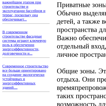
важнейшим этапом при
Приватные зоны
строительстве и
эксплуатации бассейнов и
Обычно выделяю
террас, поскольку она
детей, а также
обеспечивает...
пространства д
В современном
Важно обеспечи
строительстве фасадные
системы играют ключевую
отдельный вход
роль в обеспечении
энергоэффективности,
личное простра
долговечности и...
Современное строительство
Общие зоны. Это
все больше ориентировано
на создание экологически
отдыха. Они пр
устойчивых и
энергоэффективных
времяпрепровож
зданий....
таких пространс
возможность дл