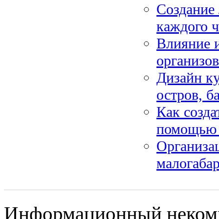
Создание 
каждого ч
Влияние и
организо
Дизайн ку
остров, б
Как созда
помощью 
Организац
малогаба
Информационный некомме