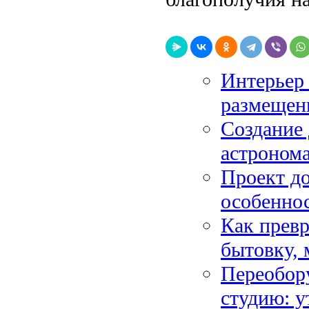
Интерьер 
размещен
Создание 
астронома
Проект д
особенно
Как превр
бытовку,
Переобору
студию: у