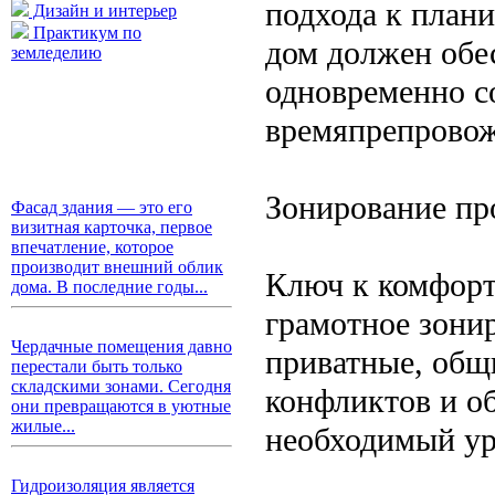
подхода к плани
Дизайн и интерьер
Практикум по
дом должен обе
земледелию
одновременно с
времяпрепровож
Зонирование пр
Фасад здания — это его
визитная карточка, первое
впечатление, которое
производит внешний облик
Ключ к комфорт
дома. В последние годы...
грамотное зонир
Чердачные помещения давно
приватные, общ
перестали быть только
складскими зонами. Сегодня
конфликтов и о
они превращаются в уютные
жилые...
необходимый ур
Гидроизоляция является