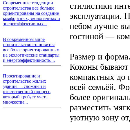
Современные тенденции
стилистики инте
строительства все больше
ориентированы на создание
эксплуатации. 
комфортных, экологичных и
небом лучше вы
энергоэффективных...
гостиной — ком
В современном мире
строительство становится
все более ориентированным
Размер и форма
на экологические стандарты
и энергоэффективность....
Коконы бывают 
компактных до 
Проектирование и
строительство жилых
всей семьёй. Фо
зданий — сложный и
ответственный процесс,
более оригинал
который требует учета
множества...
разместить мягк
уютную зону от